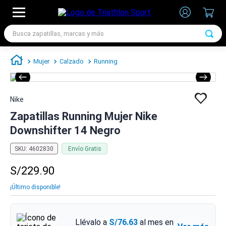
Busca zapatillas, marcas y más
TÉRMINOS MÁS BUSCADOS
Mujer
Calzado
Running
1
.
zapatillas futbol
2
.
zapatillas nike
Nike
3
.
zapatillas adidas hombre
Zapatillas Running Mujer Nike
4
.
zapatillas adidas mujer
Downshifter 14 Negro
5
.
chimpunes
SKU
:
4602830
Envío Gratis
6
.
zapatillas nike hombre
S/
229
.
90
7
.
zapatillas nike mujer
¡Último disponible!
Llévalo a
S/76.63
al mes en