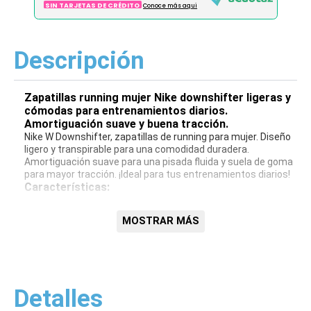
SIN TARJETAS DE CRÉDITO
Conoce más aqui
Descripción
Zapatillas running mujer Nike downshifter ligeras y
cómodas para entrenamientos diarios.
Amortiguación suave y buena tracción.
Nike W Downshifter, zapatillas de running para mujer. Diseño
ligero y transpirable para una comodidad duradera.
Amortiguación suave para una pisada fluida y suela de goma
para mayor tracción. ¡Ideal para tus entrenamientos diarios!
Características:
Diseño ligero y transpirable
MOSTRAR MÁS
Amortiguación suave
Suela de goma para tracción
Ideales para running diario
Detalles