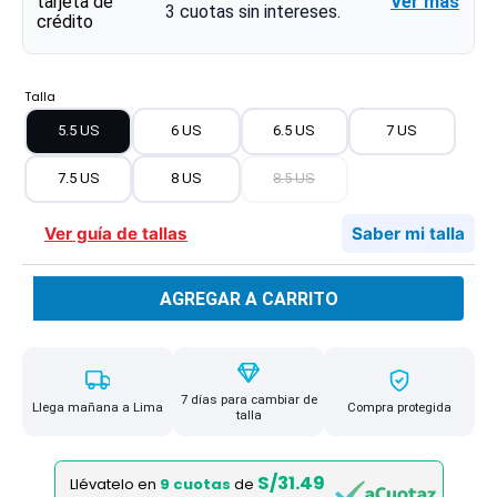
Ver más
3
cuotas sin intereses.
Talla
5.5 US
6 US
6.5 US
7 US
7.5 US
8 US
8.5 US
Ver guía de tallas
Saber mi talla
AGREGAR A CARRITO
7 días para cambiar de
Llega mañana a Lima
Compra protegida
talla
S/31.49
Llévatelo en
9 cuotas
de