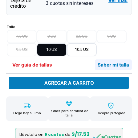
Ver más
3
cuotas sin intereses.
Talla
7.5 US
8 US
8.5 US
9 US
9.5 US
10 US
10.5 US
Ver guía de tallas
Saber mi talla
AGREGAR A CARRITO
7 días para cambiar de
Llega hoy a Lima
Compra protegida
talla
S/17.52
Llévatelo en
9 cuotas
de