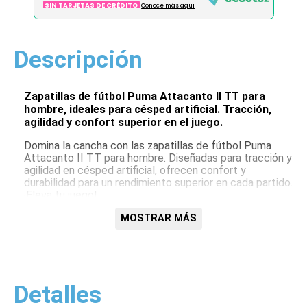
SIN TARJETAS DE CRÉDITO
Conoce más aqui
Descripción
Zapatillas de fútbol Puma Attacanto II TT para
hombre, ideales para césped artificial. Tracción,
agilidad y confort superior en el juego.
Domina la cancha con las zapatillas de fútbol Puma
Attacanto II TT para hombre. Diseñadas para tracción y
agilidad en césped artificial, ofrecen confort y
durabilidad para un rendimiento superior en cada partido.
¡Eleva tu juego!
Características:
MOSTRAR MÁS
Diseñadas para césped artificial (TT)
Tracción optimizada
Confort superior
Durabilidad garantizada
Detalles
Ajuste seguro