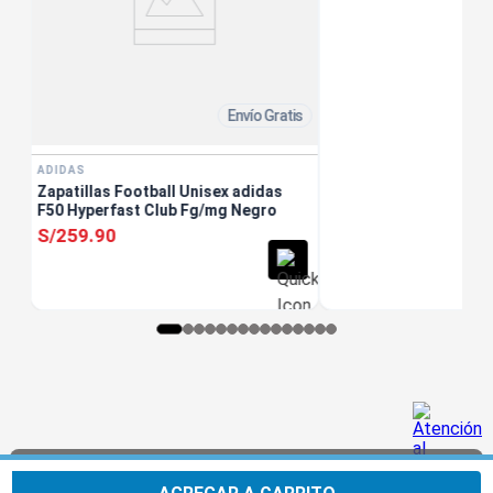
Envío Gratis
ADIDAS
Zapatillas Football Unisex adidas
F50 Hyperfast Club Fg/mg Negro
S/
259
.
90
Usamos cookies para mejorar tu experiencia. Al
Aceptar
continuar navegando, aceptas nuestra
Política