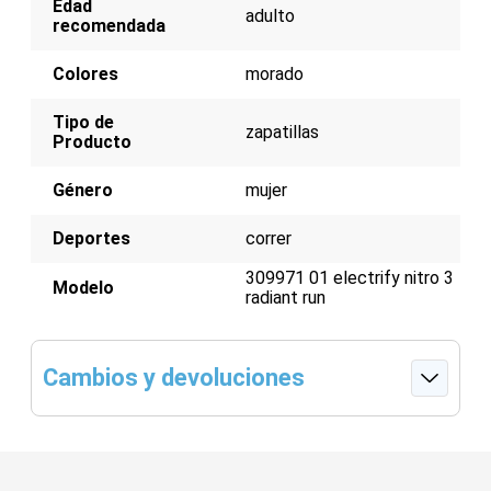
Edad
energía explosivo
adulto
recomendada
Talón PWRTAPE para un ajuste cómodo y
seguro
Suela exterior PUMAGRIP PRO para un agarre
Colores
morado
excepcional
Diseño elegante y moderno
Tipo de
zapatillas
Producto
Género
mujer
Deportes
correr
309971 01 electrify nitro 3
Modelo
radiant run
Cambios y devoluciones