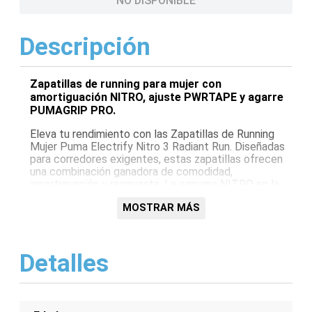
NO DISPONIBLE
Descripción
Zapatillas de running para mujer con
amortiguación NITRO, ajuste PWRTAPE y agarre
PUMAGRIP PRO.
Eleva tu rendimiento con las Zapatillas de Running
Mujer Puma Electrify Nitro 3 Radiant Run. Diseñadas
para corredores exigentes, estas zapatillas ofrecen
una combinación ganadora de comodidad,
amortiguación y respuesta. La espuma NITRO en la
entresuela proporciona un retorno de energía
MOSTRAR MÁS
excepcional, mientras que el talón PWRTAPE
garantiza un ajuste seguro. Su suela exterior
PUMAGRIP PRO ofrece un agarre óptimo en
cualquier superficie, dándote la confianza para
Detalles
conquistar cada kilómetro.
Características:
Amortiguación NITRO para un retorno de