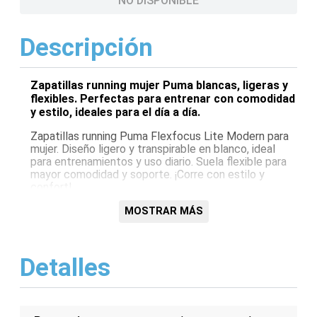
NO DISPONIBLE
Descripción
Zapatillas running mujer Puma blancas, ligeras y
flexibles. Perfectas para entrenar con comodidad
y estilo, ideales para el día a día.
Zapatillas running Puma Flexfocus Lite Modern para
mujer. Diseño ligero y transpirable en blanco, ideal
para entrenamientos y uso diario. Suela flexible para
mayor comodidad y soporte. ¡Corre con estilo y
confort!
Características:
MOSTRAR MÁS
Diseño ligero y transpirable
Suela flexible para mayor comodidad
Detalles
Ideal para running y uso diario
Estilo moderno en color blanco