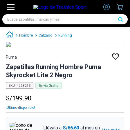
Busca zapatillas, marcas y más
TÉRMINOS MÁS BUSCADOS
Hombre
Calzado
Running
1
.
zapatillas futbol
2
.
zapatillas nike
Puma
3
.
zapatillas adidas hombre
Zapatillas Running Hombre Puma
4
.
chimpunes
Skyrocket Lite 2 Negro
5
.
zapatillas adidas mujer
SKU
:
4568213
Envío Gratis
6
.
zapatillas nike hombre
S/
199
.
90
7
.
zapatillas nike mujer
¡Último disponible!
Llévalo a
S/66.63
al mes en