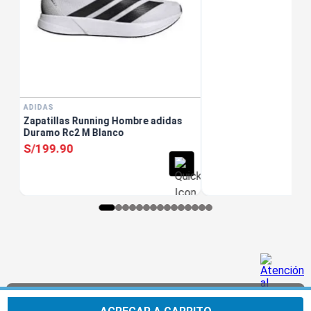
ADIDAS
Zapatillas Running Hombre adidas
Duramo Rc2 M Blanco
S/
199
.
90
Usamos cookies para mejorar tu experiencia. Al
Aceptar
continuar navegando, aceptas nuestra
Política