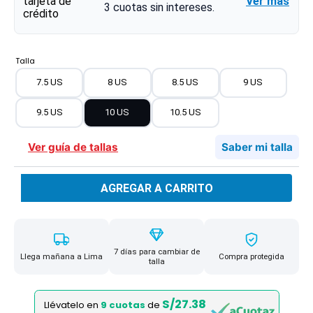
Ver más
3
cuotas sin intereses.
Talla
7.5 US
8 US
8.5 US
9 US
9.5 US
10 US
10.5 US
Ver guía de tallas
Saber mi talla
AGREGAR A CARRITO
7 días para cambiar de
Llega mañana a Lima
Compra protegida
talla
S/27.38
Llévatelo en
9 cuotas
de