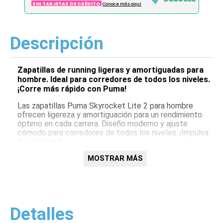
SIN TARJETAS DE CRÉDITO
Conoce más aqui
Descripción
Zapatillas de running ligeras y amortiguadas para
hombre. Ideal para corredores de todos los niveles.
¡Corre más rápido con Puma!
Las zapatillas Puma Skyrocket Lite 2 para hombre
ofrecen ligereza y amortiguación para un rendimiento
óptimo en cada carrera. Diseño moderno y ajuste
cómodo para corredores de todos los niveles. ¡Impulsa
tu velocidad!
Características:
MOSTRAR MÁS
Ligeras
Amortiguación superior
Diseño moderno
Ajuste cómodo
Detalles
Ideal para running