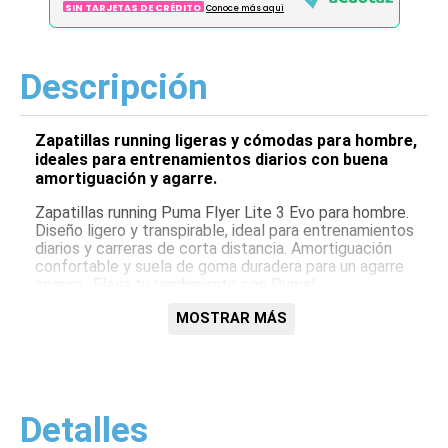
SIN TARJETAS DE CRÉDITO
Conoce más aqui
Descripción
Zapatillas running ligeras y cómodas para hombre,
ideales para entrenamientos diarios con buena
amortiguación y agarre.
Zapatillas running Puma Flyer Lite 3 Evo para hombre.
Diseño ligero y transpirable, ideal para entrenamientos
diarios y carreras de corta distancia. Amortiguación
confortable y suela de goma duradera para un agarre
seguro. ¡Eleva tu rendimiento con Puma!
Características:
MOSTRAR MÁS
Diseño ligero y transpirable
Amortiguación confortable
Suela de goma para mayor agarre
Ideal para running y entrenamiento
Detalles
Logo Puma distintivo