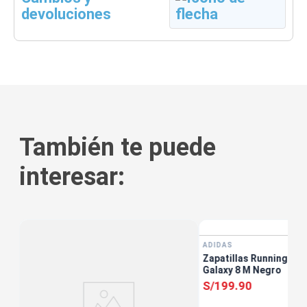
devoluciones
También te puede
interesar:
tis
ADIDAS
Zapatillas Running Ho
Galaxy 8 M Negro
S/
199
.
90