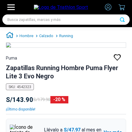
Busca zapatillas, marcas y más
TÉRMINOS MÁS BUSCADOS
Hombre
Calzado
Running
1
.
zapatillas futbol
2
.
zapatillas nike
Puma
3
.
zapatillas adidas hombre
Zapatillas Running Hombre Puma Flyer
4
.
zapatillas adidas mujer
Lite 3 Evo Negro
5
.
chimpunes
SKU
:
4542323
6
.
zapatillas nike hombre
S/
143
.
90
20 %
S/
179
.
90
7
.
zapatillas nike mujer
¡Último disponible!
Llévalo a
S/47.97
al mes en