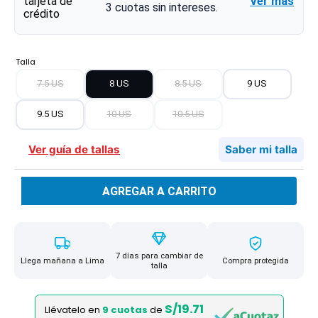
Ver más
3
cuotas sin intereses.
Talla
7.5 US
8 US
8.5 US
9 US
9.5 US
10 US
10.5 US
Ver guía de tallas
Saber mi talla
AGREGAR A CARRITO
7 días para cambiar de
Llega mañana a Lima
Compra protegida
talla
S/19.71
Llévatelo en
9 cuotas
de