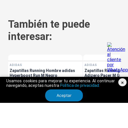
También te puede
interesar:
tis
ADIDAS
Zapatillas Running Ho
Adizero Pacer M Gris
Usamos cookies para mejorar tu experiencia. Al continuar
S/
349
.
90
×
navegando, aceptas nuestra
Política de privacidad.
Aceptar
Envío Gratis