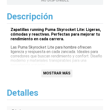
NO DISPONIBLE
Descripción
Zapatillas running Puma Skyrocket Lite: Ligeras,
cómodas y reactivas. Perfectas para mejorar tu
rendimiento en cada carrera.
Las Puma Skyrocket Lite para hombre ofrecen
ligereza y respuesta en cada zancada. Ideales para
corredores que buscan rendimiento y confort. Diseño
moderno y materiales transpirables para una
experiencia superior.
Características:
MOSTRAR MÁS
Ligereza superior
Amortiguación reactiva
Detalles
Transpirabilidad óptima
Diseño moderno
Suela de tracción