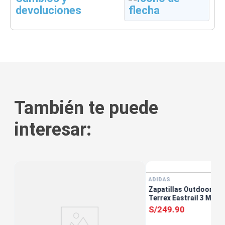
devoluciones
También te puede
interesar:
tis
ADIDAS
s
Zapatillas Outdoor Ho
Terrex Eastrail 3 Marr
S/
249
.
90