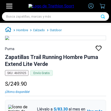
Busca zapatillas, marcas y más
TÉRMINOS MÁS BUSCADOS
Hombre
Calzado
Outdoor
1
.
zapatillas futbol
2
.
zapatillas nike
Puma
3
.
zapatillas adidas hombre
Zapatillas Trail Running Hombre Puma
4
.
zapatillas adidas mujer
Extend Lite Verde
5
.
chimpunes
SKU
:
4605925
Envío Gratis
6
.
zapatillas nike hombre
S/
249
.
90
7
.
zapatillas nike mujer
¡Último disponible!
Llévalo a
S/83.30
al mes en