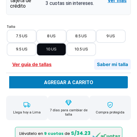
Ver más
3
cuotas sin intereses.
Talla
7.5 US
8 US
8.5 US
9 US
9.5 US
10 US
10.5 US
Ver guía de tallas
Saber mi talla
AGREGAR A CARRITO
7 días para cambiar de
Llega hoy a Lima
Compra protegida
talla
S/34.23
Llévatelo en
9 cuotas
de