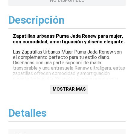
NO DISPONIBLE
Descripción
Zapatillas urbanas Puma Jada Renew para mujer,
con comodidad, amortiguación y diseño elegante.
Las Zapatillas Urbanas Mujer Puma Jada Renew son
el complemento perfecto para tu estilo diario.
Diseñadas con una parte superior de malla
transpirable y una entresuela Renew ultraligera, estas
zapatillas ofrecen comodidad y amortiguación
durante todo el día. Su suela de goma proporciona
una tracción y durabilidad excepcionales. Además, su
elegante diseño urbano las convierte en una opción
MOSTRAR MÁS
versátil para cualquier ocasión.
Características:
Detalles
Parte superior de malla transpirable
Entresuela Renew ultraligera
Suela de goma para tracción y durabilidad
Diseño urbano versátil