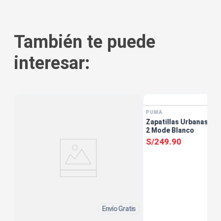
También te puede
interesar:
tis
PUMA
Zapatillas Urbanas Muj
2 Mode Blanco
S/
249
.
90
Envío Gratis