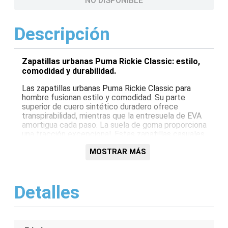
NO DISPONIBLE
Descripción
Zapatillas urbanas Puma Rickie Classic: estilo,
comodidad y durabilidad.
Las zapatillas urbanas Puma Rickie Classic para
hombre fusionan estilo y comodidad. Su parte
superior de cuero sintético duradero ofrece
transpirabilidad, mientras que la entresuela de EVA
amortigua cada paso. La suela de goma proporciona
una tracción excepcional. Estas zapatillas casuales
son perfectas para uso diario o actividades de ocio.
MOSTRAR MÁS
Características:
Parte superior de cuero sintético
Detalles
Entresuela de EVA para amortiguación
Suela de goma para tracción
Diseño clásico y elegante
Perfectas para uso diario