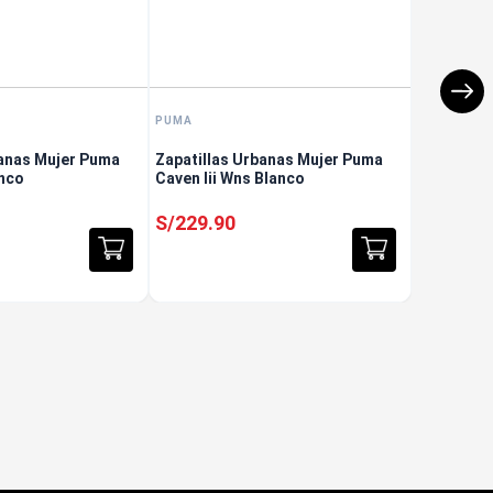
PUMA
banas Mujer Puma
Zapatillas Urbanas Mujer Puma
anco
Caven Iii Wns Blanco
S/
229
.
90