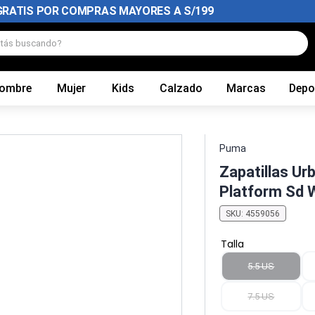
GRATIS POR COMPRAS MAYORES A S/199
tás buscando?
ombre
Mujer
Kids
Calzado
Marcas
Depo
Puma
Zapatillas Ur
Platform Sd 
SKU
:
4559056
Talla
5.5 US
7.5 US