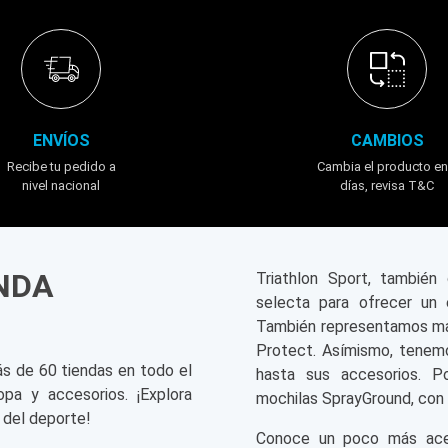
ENVÍOS
CAMBIOS
Recibe tu pedido a
Cambia el producto en
nivel nacional
días, revisa T&C
ENDA
Triathlon Sport, tambié
selecta para ofrecer un 
También representamos mar
Protect. Asímismo, tenemo
ás de 60 tiendas en todo el
hasta sus accesorios. P
opa y accesorios. ¡Explora
mochilas SprayGround, con 
 del deporte!
Conoce un poco más acerc