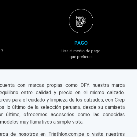
PAGO
 7
Usa el medio de pago
que prefieras
n cuenta con marcas propias como DFY, nuestra marca
equilibrio entre calidad y precio en el mismo calzado.
cas para el cuidado y limpieza de los calzados, con Crep
s lo último de la selección peruana, desde su camiseta
or último, ofrecemos accesorios como las conocidas
modelos muy llamativos a simple vista.
a de nosotros en Triathlon.com.pe o visita nuestras