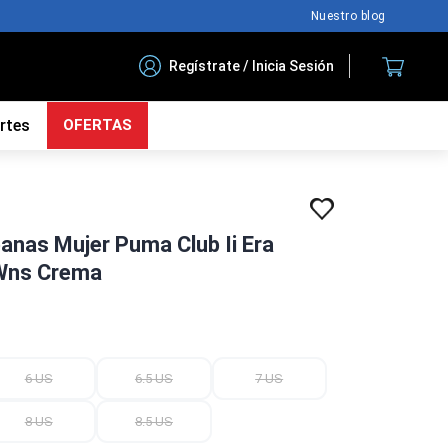
Nuestro blog
Regístrate / Inicia Sesión
rtes
OFERTAS
banas Mujer Puma Club Ii Era
Wns Crema
6 US
6.5 US
7 US
8 US
8.5 US