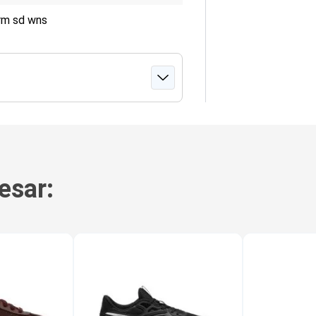
orm sd wns
esar: