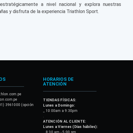
 estratégicamente a nivel nacional y explora nuestras
ñas y disfruta de la experiencia Triathlon Sport.
OS
HORARIOS DE
ATENCIÓN
thlon.com.pe
lon.com.pe
TIENDAS FÍSICAS:
01) 3961000 (opción
Lunes a Domingo:
_ 10:00am a 9:30pm
.
ATENCIÓN AL CLIENTE:
Lunes a Viernes (Días hábiles):
_ 8:30 am - 5:00 pm