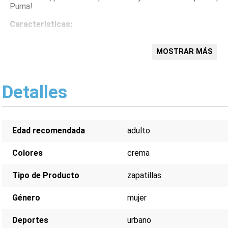
Puma!
Características:
Diseño moderno y urbano
Color crema versátil
MOSTRAR MÁS
Plataforma que estiliza la figura
Comodidad superior para uso diario
Materiales de alta calidad
Detalles
Edad recomendada
adulto
Colores
crema
Tipo de Producto
zapatillas
Género
mujer
Deportes
urbano