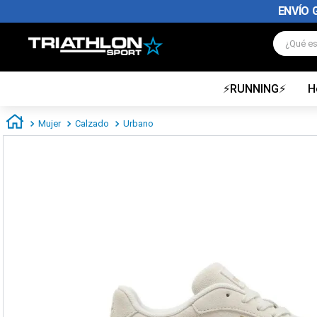
ENVÍO 
¿Qué es
⚡RUNNING⚡
H
TÉRMINOS MÁS BUSCADOS
1
.
zapatillas futbol
Mujer
Calzado
Urbano
2
.
zapatillas nike
3
.
zapatillas adidas hombre
4
.
zapatillas adidas mujer
5
.
chimpunes
6
.
zapatillas nike hombre
7
.
zapatillas nike mujer
8
.
medias