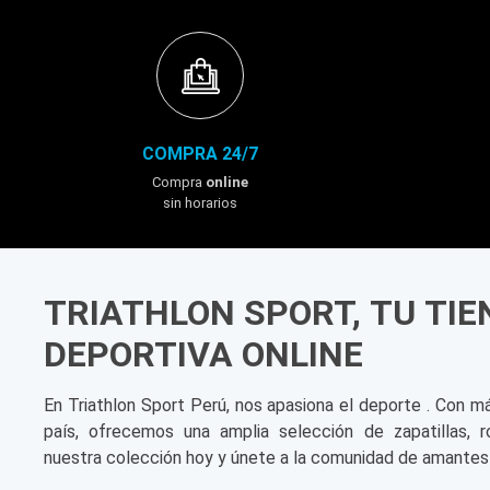
COMPRA 24/7
Compra
online
sin horarios
TRIATHLON SPORT, TU TI
DEPORTIVA ONLINE
En Triathlon Sport Perú, nos apasiona el deporte . Con m
país, ofrecemos una amplia selección de zapatillas, r
nuestra colección hoy y únete a la comunidad de amantes