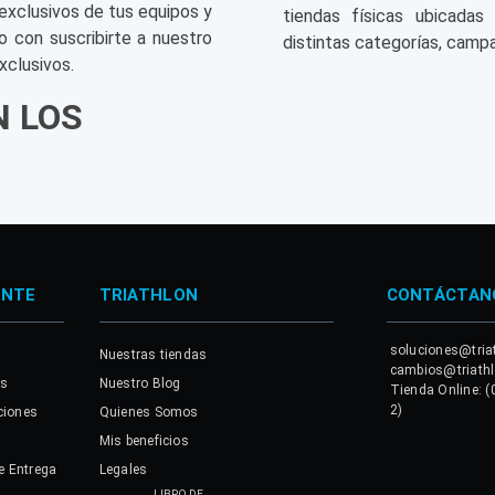
exclusivos de tus equipos y
tiendas físicas ubicadas
o con suscribirte a nuestro
distintas categorías, campa
xclusivos.
N LOS
ENTE
TRIATHLON
CONTÁCTAN
soluciones@tria
Nuestras tiendas
cambios@triath
es
Nuestro Blog
Tienda Online: (
2)
ciones
Quienes Somos
Mis beneficios
e Entrega
Legales
LIBRO DE