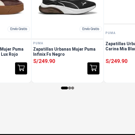
Envío Gratis
Envío Gratis
PUMA
Zapatillas Ur
PUMA
Carina Mia Bl
 Mujer Puma
Zapatillas Urbanas Mujer Puma
m Lux Rojo
Infinix Fs Negro
S/
249
.
90
S/
249
.
90