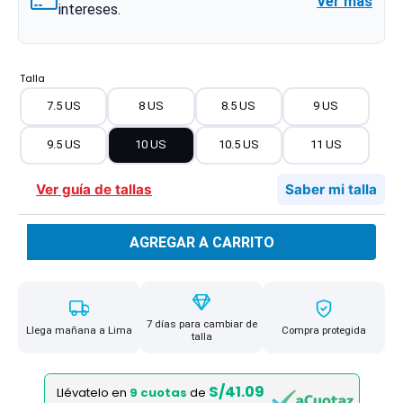
Ver más
intereses.
Talla
7.5 US
8 US
8.5 US
9 US
9.5 US
10 US
10.5 US
11 US
Ver guía de tallas
Saber mi talla
AGREGAR A CARRITO
7 días para cambiar de
Llega mañana a Lima
Compra protegida
talla
S/41.09
Llévatelo en
9 cuotas
de