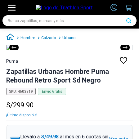
Busca zapatillas, marcas y más
TÉRMINOS MÁS BUSCADOS
Hombre
Calzado
Urbano
1
.
zapatillas futbol
2
.
zapatillas nike
Puma
3
.
zapatillas adidas hombre
Zapatillas Urbanas Hombre Puma
4
.
zapatillas adidas mujer
Rebound Retro Sport Sd Negro
5
.
chimpunes
SKU
:
4603319
Envío Gratis
6
.
zapatillas nike hombre
S/
299
.
90
7
.
zapatillas nike mujer
¡Último disponible!
Llévalo a
S/49.98
al mes en
6
cuotas sin