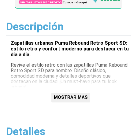
SIN TARJETAS DE CRÉDITO
Conoce más aqui
Descripción
Zapatillas urbanas Puma Rebound Retro Sport SD:
estilo retro y confort moderno para destacar en tu
día a día.
Revive el estilo retro con las zapatillas Puma Rebound
Retro Sport SD para hombre. Diseño clásico,
comodidad moderna y detalles deportivos que
destacan en la ciudad. ¡Un must-have para tu look
urbano!
Características:
MOSTRAR MÁS
Diseño retro
Comodidad superior
Detalles deportivos
Ideal para uso urbano
Detalles
Materiales duraderos