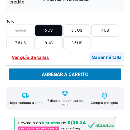
Talla
5.5 US
6 US
6.5 US
7 US
7.5 US
8 US
8.5 US
Ver guía de tallas
Saber mi talla
AGREGAR A CARRITO
7 días para cambiar de
Llega mañana a Lima
Compra protegida
talla
S/38.34
Llévatelo en
9 cuotas
de
SIN TARJETAS DE CRÉDITO
Conoce más aqui