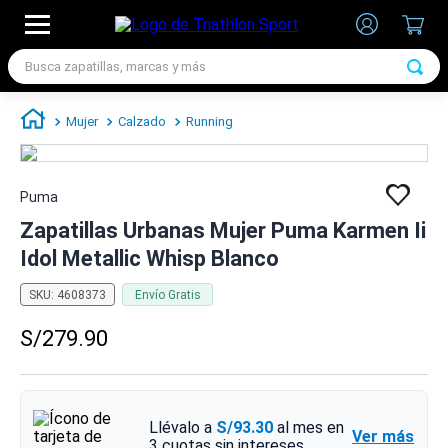
Busca zapatillas, marcas y más
TÉRMINOS MÁS BUSCADOS
Mujer
Calzado
Running
1
.
zapatillas futbol
2
.
zapatillas nike
Puma
3
.
zapatillas adidas hombre
Zapatillas Urbanas Mujer Puma Karmen Ii
4
.
zapatillas adidas mujer
Idol Metallic Whisp Blanco
5
.
chimpunes
SKU
:
4608373
Envío Gratis
6
.
zapatillas nike hombre
S/
279
.
90
7
.
zapatillas nike mujer
Llévalo a
S/93.30
al mes en
Ver más
3
cuotas sin intereses.