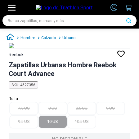
Busca zapatillas, marcas y más
TÉRMINOS MÁS BUSCADOS
Hombre
Calzado
Urbano
1
.
zapatillas futbol
2
.
zapatillas nike
Reebok
3
.
zapatillas adidas hombre
Zapatillas Urbanas Hombre Reebok
Court Advance
4
.
chimpunes
5
.
zapatillas adidas mujer
SKU
:
4527356
6
.
zapatillas nike hombre
Talla
7
.
zapatillas nike mujer
7.5 US
8 US
8.5 US
9 US
9.5 US
10 US
10.5 US