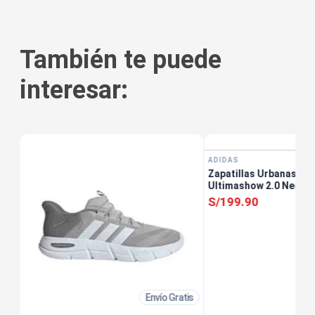
También te puede
interesar:
tis
ADIDAS
Zapatillas Urbanas Ho
Ultimashow 2.0 Negro
S/
199
.
90
Envío Gratis