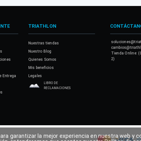
ENTE
TRIATHLON
CONTÁCTAN
soluciones@tria
Nuestras tiendas
cambios@triath
es
Nuestro Blog
Tienda Online: (
2)
ciones
Quienes Somos
Mis beneficios
e Entrega
Legales
LIBRO DE
RECLAMACIONES
es
a
para garantizar la mejor experiencia en nuestra web y co