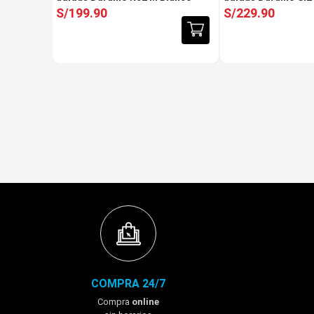
S/
199
.
90
S/
229
.
90
COMPRA 24/7
Compra
online