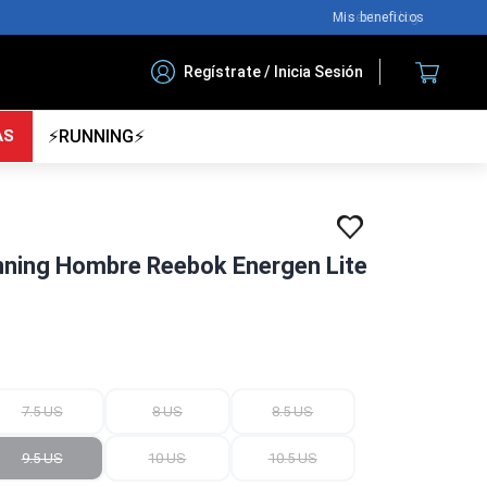
Nuestro blog
Regístrate / Inicia Sesión
AS
⚡RUNNING⚡
unning Hombre Reebok Energen Lite
7.5 US
8 US
8.5 US
9.5 US
10 US
10.5 US