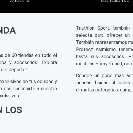
nivel nacional
días, revisa T&C
ENDA
Triathlon Sport, tambié
selecta para ofrecer un 
También representamos mar
Protect. Asímismo, tenemo
ás de 60 tiendas en todo el
hasta sus accesorios. P
opa y accesorios. ¡Explora
mochilas SprayGround, con 
 del deporte!
Conoce un poco más acerc
exclusivos de tus equipos y
tiendas físicas ubicadas
o con suscribirte a nuestro
distintas categorías, campa
xclusivos.
N LOS