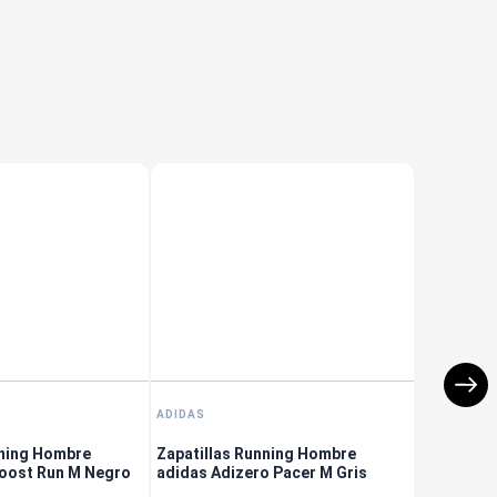
Envío Gratis
Envío Gratis
ADIDAS
nning Hombre
Zapatillas Running Hombre
oost Run M Negro
adidas Adizero Pacer M Gris