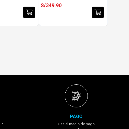
S/
349
.
90
PAGO
 7
Usa el medio de pago