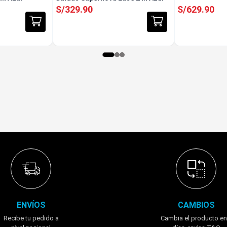
S/
329
.
90
S/
629
.
90
ENVÍOS
CAMBIOS
Recibe tu pedido a
Cambia el producto en