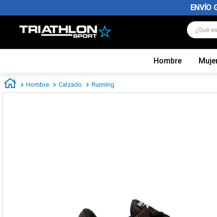
ENVÍO 
¿Qué es
Hombre
Muje
TÉRMINOS MÁS BUSCADOS
1
.
zapatillas futbol
Hombre
Calzado
Running
2
.
zapatillas nike
3
.
zapatillas adidas hombre
4
.
chimpunes
5
.
zapatillas adidas mujer
6
.
zapatillas nike hombre
7
.
zapatillas nike mujer
8
.
medias