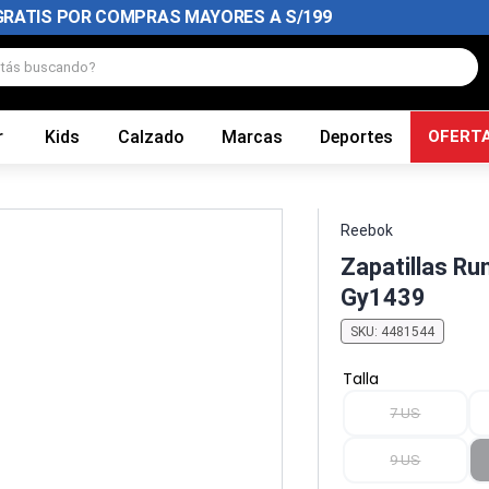
GRATIS POR COMPRAS MAYORES A S/199
tás buscando?
r
Kids
Calzado
Marcas
Deportes
OFERT
Reebok
Zapatillas R
Gy1439
SKU
:
4481544
Talla
7 US
9 US