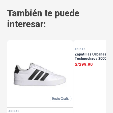
También te puede
interesar:
tis
ADIDAS
Zapatillas Urbanas Mu
Technochaos 2000 Cr
S/
299
.
90
Envío Gratis
ADIDAS