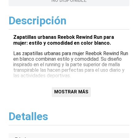
NO DISPONIBLE
Descripción
Zapatillas urbanas Reebok Rewind Run para
mujer: estilo y comodidad en color blanco.
Las zapatillas urbanas para mujer Reebok Rewind Run
en blanco combinan estilo y comodidad. Su diseño
inspirado en el running y la parte superior de malla
transpirable las hacen perfectas para el uso diario y
las actividades deportivas.
Características:
MOSTRAR MÁS
Parte superior de malla transpirable para una
óptima ventilación
Entresuela de EVA para una amortiguación ligera
Detalles
Suela de goma para una tracción duradera