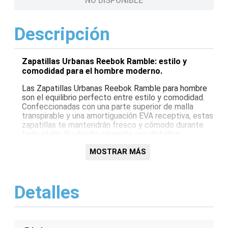
NO DISPONIBLE
Descripción
Zapatillas Urbanas Reebok Ramble: estilo y
comodidad para el hombre moderno.
Las Zapatillas Urbanas Reebok Ramble para hombre
son el equilibrio perfecto entre estilo y comodidad.
Confeccionadas con una parte superior de malla
transpirable y una amortiguación EVA receptiva, estas
zapatillas te mantendrán fresco y cómodo durante
todo el día. Su diseño elegante con detalles
llamativos te permitirá destacar entre la multitud.
Son perfectas para uso diario, escapadas de fin de
MOSTRAR MÁS
semana o cualquier actividad informal.
Características:
Detalles
Parte superior de malla transpirable para
transpirabilidad
Amortiguación EVA para una pisada cómoda
Diseño elegante con detalles llamativos