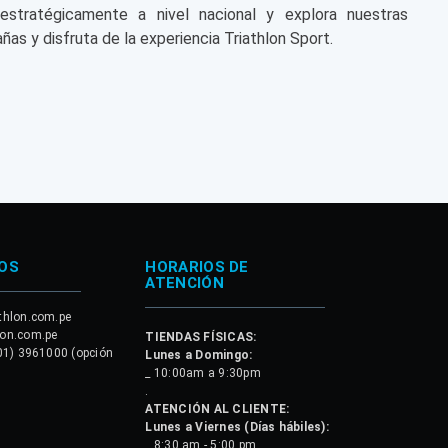
 estratégicamente a nivel nacional y explora nuestras
ñas y disfruta de la experiencia Triathlon Sport.
OS
HORARIOS DE
ATENCIÓN
thlon.com.pe
lon.com.pe
TIENDAS FÍSICAS:
01) 3961000 (opción
Lunes a Domingo:
_ 10:00am a 9:30pm
.
ATENCIÓN AL CLIENTE:
Lunes a Viernes (Días hábiles):
_ 8:30 am - 5:00 pm