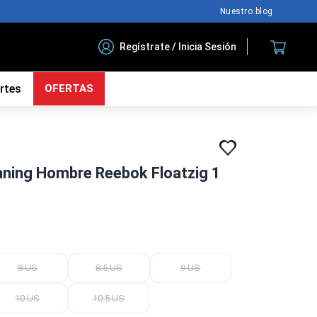
Nuestro blog
Regístrate / Inicia Sesión
rtes
OFERTAS
nning Hombre Reebok Floatzig 1
8 US
8.5 US
9 US
10 US
10.5 US