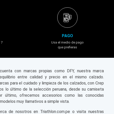
PAGO
 7
Usa el medio de pago
que prefieras
n cuenta con marcas propias como DFY, nuestra marca
equilibrio entre calidad y precio en el mismo calzado.
cas para el cuidado y limpieza de los calzados, con Crep
s lo último de la selección peruana, desde su camiseta
or último, ofrecemos accesorios como las conocidas
modelos muy llamativos a simple vista.
a de nosotros en Triathlon.com.pe o visita nuestras