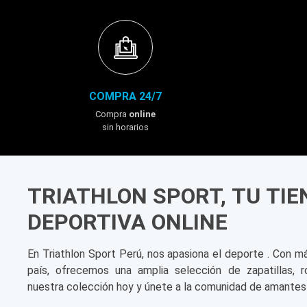
COMPRA 24/7
Compra
online
sin horarios
TRIATHLON SPORT, TU TI
DEPORTIVA ONLINE
En Triathlon Sport Perú, nos apasiona el deporte . Con m
país, ofrecemos una amplia selección de zapatillas, r
nuestra colección hoy y únete a la comunidad de amantes