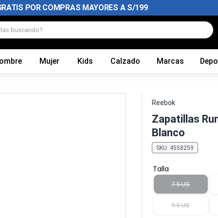
GRATIS POR COMPRAS MAYORES A S/199
tás buscando?
ombre
Mujer
Kids
Calzado
Marcas
Depo
Reebok
Zapatillas Ru
Blanco
SKU
:
4558259
Talla
7.5 US
9.5 US