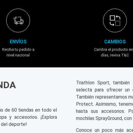
ENVÍOS
CAMBIOS
Recibe tu pedido a
Cambia el producto en
nivel nacional
días, revisa T&C
ENDA
Triathlon Sport, tambié
selecta para ofrecer un 
También representamos mar
Protect. Asímismo, tenemo
ás de 60 tiendas en todo el
hasta sus accesorios. P
opa y accesorios. ¡Explora
mochilas SprayGround, con 
 del deporte!
Conoce un poco más acerc