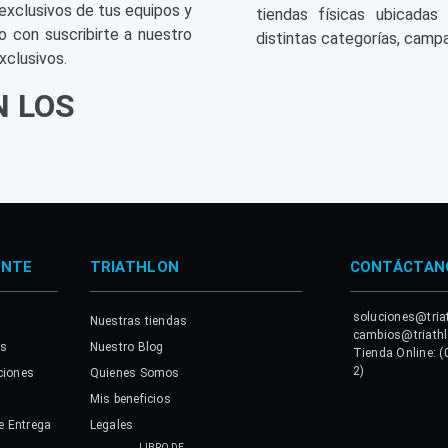
exclusivos de tus equipos y
tiendas físicas ubicadas
o con suscribirte a nuestro
distintas categorías, campa
xclusivos.
N LOS
ENTE
TRIATHLON
CONTÁCTAN
soluciones@tria
Nuestras tiendas
cambios@triath
es
Nuestro Blog
Tienda Online: (
2)
ciones
Quienes Somos
Mis beneficios
e Entrega
Legales
LIBRO DE