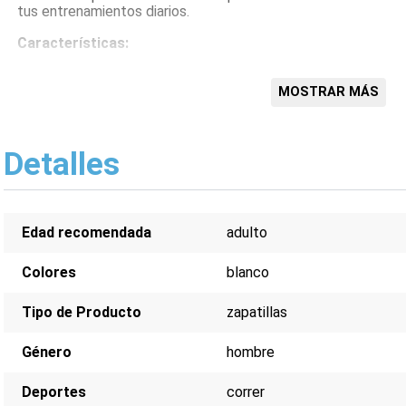
tus entrenamientos diarios.
Características:
Amortiguación Floatride Fuel
Suela Zig Energy Band
MOSTRAR MÁS
Parte superior de malla transpirable
Diseño ligero
Ajuste cómodo
Detalles
Edad recomendada
adulto
Colores
blanco
Tipo de Producto
zapatillas
Género
hombre
Deportes
correr