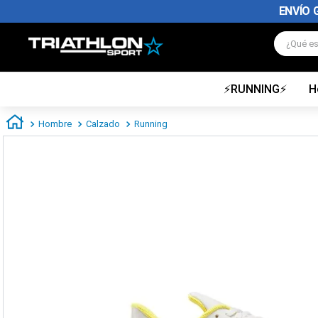
ENVÍO 
¿Qué es
⚡RUNNING⚡
H
TÉRMINOS MÁS BUSCADOS
1
.
zapatillas futbol
Hombre
Calzado
Running
2
.
zapatillas nike
3
.
zapatillas adidas hombre
4
.
zapatillas adidas mujer
5
.
chimpunes
6
.
zapatillas nike hombre
7
.
zapatillas nike mujer
8
.
medias