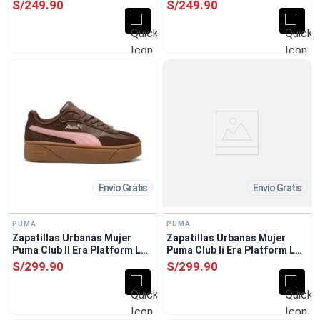
S/
249
.
90
S/
249
.
90
Envío Gratis
Envío Gratis
PUMA
PUMA
Zapatillas Urbanas Mujer
Zapatillas Urbanas Mujer
Puma Club II Era Platform Lux
Puma Club Ii Era Platform Lux
Marron
Negro
S/
299
.
90
S/
299
.
90