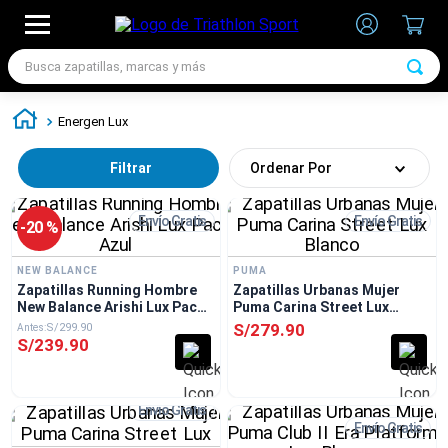
Busca zapatillas, marcas y más
TÉRMINOS MÁS BUSCADOS
Energen Lux
1
.
zapatillas futbol
Filtrar
Ordenar Por
2
.
zapatillas nike
3
.
zapatillas adidas hombre
Envío Gratis
Envío Gratis
-
20 %
4
.
chimpunes
NEW BALANCE
PUMA
5
.
zapatillas adidas mujer
Zapatillas Running Hombre
Zapatillas Urbanas Mujer
New Balance Arishi Lux Pack
Puma Carina Street Lux
6
.
zapatillas nike hombre
Azul
Blanco
S/
279
.
90
S/
299
.
90
S/
239
.
90
7
.
zapatillas nike mujer
Envío Gratis
Envío Gratis