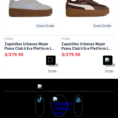
Envío Gratis
Envío Gratis
PUMA
PUMA
Zapatillas Urbanas Mujer
Zapatillas Urbanas Mujer
Puma Club Ii Era Platform Lux
Puma Club Ii Era Platform Lux
Gris
Rojo
S/
279
.
90
S/
279
.
90