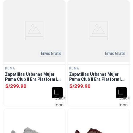
Envío Gratis
Envío Gratis
PUMA
PUMA
Zapatillas Urbanas Mujer
Zapatillas Urbanas Mujer
Puma Club II Era Platform Lux
Puma Club Ii Era Platform Lux
Rosado
Blanco
S/
299
.
90
S/
299
.
90