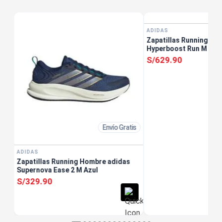
tis
ADIDAS
Zapatillas Running Ho
Hyperboost Run M Neg
S/
629
.
90
Envío Gratis
ADIDAS
Zapatillas Running Hombre adidas
Supernova Ease 2 M Azul
S/
329
.
90