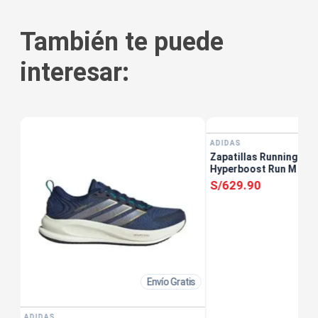
También te puede
interesar:
tis
ADIDAS
Zapatillas Running Ho
Hyperboost Run M Neg
S/
629
.
90
Envío Gratis
ADIDAS