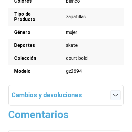
Colores
blanco
Tipo de
zapatillas
Producto
Género
mujer
Deportes
skate
Colección
court bold
Modelo
gz2694
Cambios y devoluciones
Comentarios