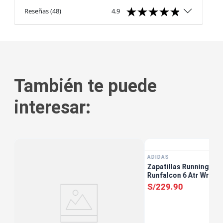
Reseñas
(
48
)
4.9
También te puede
interesar:
ADIDAS
Zapatillas Running Muj
Runfalcon 6 Atr Wr W 
S/
229
.
90