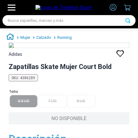
Busca zapatillas, marcas y más
TÉRMINOS MÁS BUSCADOS
Mujer
Calzado
Running
1
.
zapatillas futbol
2
.
zapatillas nike
Adidas
3
.
zapatillas adidas hombre
Zapatillas Skate Mujer Court Bold
4
.
zapatillas adidas mujer
SKU
:
4386289
5
.
chimpunes
Talla
6
.
zapatillas nike hombre
6.5 US
7 US
8 US
7
.
zapatillas nike mujer
NO DISPONIBLE