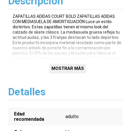
Descripción
ZAPATILLAS ADIDAS COURT BOLD ZAPATILLAS ADIDAS
CON MEDIASUELA DE AMORTIGUACIÓN Luce un estilo
distintivo. Estas zapatillas tienen el mismo look del
calzado de skate clásico. La mediasuela gruesa refleja tu
actitud audaz, y las 3 Franjas destacan tu lado deportivo.
Este producto incorpora material reciclado como parte de
nuestro anhelo de ponerle fin a la contaminación por
plástico. El 20% de las piezas utilizadas para fabricar el
exterior están hechas con un mínimo de 50% de contenido
reciclado. DETALLES Horma clásica Sistema de amarre de
MOSTRAR MÁS
cordones Exterior sintético Forro interno en piel
Mediasuela con amortiguación Suela de caucho Color del
artículo: Cloud White / Wonder White / Vapour Pink
Detalles
Edad
adulto
recomendada