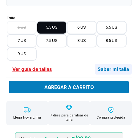
Talla
5 US
5.5 US
6 US
6.5 US
7 US
7.5 US
8 US
8.5 US
9 US
Ver guía de tallas
Saber mi talla
AGREGAR A CARRITO
7 días para cambiar de
Llega hoy a Lima
Compra protegida
talla