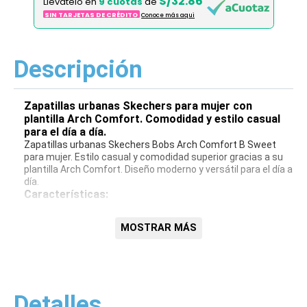
S/32.86
Llévatelo en
9 cuotas
de
SIN TARJETAS DE CRÉDITO
Conoce más aqui
Descripción
Zapatillas urbanas Skechers para mujer con
plantilla Arch Comfort. Comodidad y estilo casual
para el día a día.
Zapatillas urbanas Skechers Bobs Arch Comfort B Sweet
para mujer. Estilo casual y comodidad superior gracias a su
plantilla Arch Comfort. Diseño moderno y versátil para el día a
día.
Características:
Plantilla Arch Comfort
MOSTRAR MÁS
Diseño urbano y moderno
Suela flexible
Materiales de alta calidad
Detalles