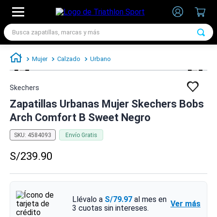
Busca zapatillas, marcas y más
TÉRMINOS MÁS BUSCADOS
Mujer
Calzado
Urbano
1
.
zapatillas futbol
2
.
zapatillas nike
Skechers
3
.
zapatillas adidas hombre
Zapatillas Urbanas Mujer Skechers Bobs
Arch Comfort B Sweet Negro
4
.
zapatillas adidas mujer
5
.
chimpunes
SKU
:
4584093
Envío Gratis
6
.
zapatillas nike hombre
S/
239
.
90
7
.
zapatillas nike mujer
Llévalo a
S/79.97
al mes en
Ver más
3
cuotas sin intereses.