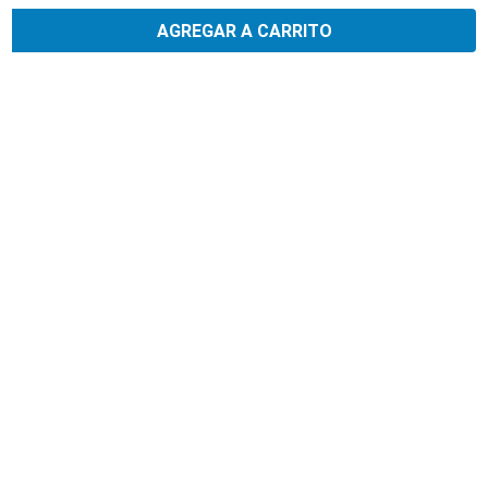
navegando, aceptas nuestra
Política de privacidad.
AGREGAR A CARRITO
Aceptar
SERVICIO AL CLIENTE
TRIATHLON
CONTÁCTANOS
HORARIOS DE ATENCIÓN