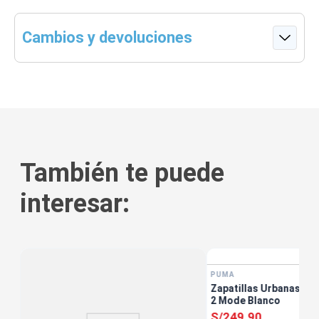
Cambios y devoluciones
También te puede
interesar:
tis
PUMA
Zapatillas Urbanas Muj
2 Mode Blanco
S/
249
.
90