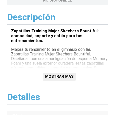
NO DISPONIBLE
Descripción
Zapatillas Training Mujer Skechers Bountiful:
comodidad, soporte y estilo para tus
entrenamientos.
Mejora tu rendimiento en el gimnasio con las
Zapatillas Training Mujer Skechers Bountiful.
Diseñadas con una amortiguación de espuma Memory
Foam y una suela exterior duradera, estas zapatillas
ofrecen comodidad y soporte excepcionales. Su
diseño transpirable y su ajuste ceñido te mantienen
MOSTRAR MÁS
fresca y segura durante cada entrenamiento.
Características:
Detalles
Amortiguación de espuma Memory Foam para
mayor comodidad
Suela exterior duradera para mayor tracción y
estabilidad
Diseño transpirable para mantenerte fresca