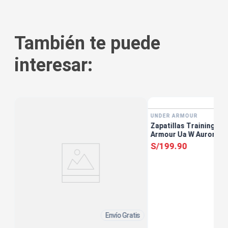
También te puede
interesar:
tis
UNDER ARMOUR
s
Zapatillas Training Mu
Armour Ua W Aurora 3
S/
199
.
90
Envío Gratis