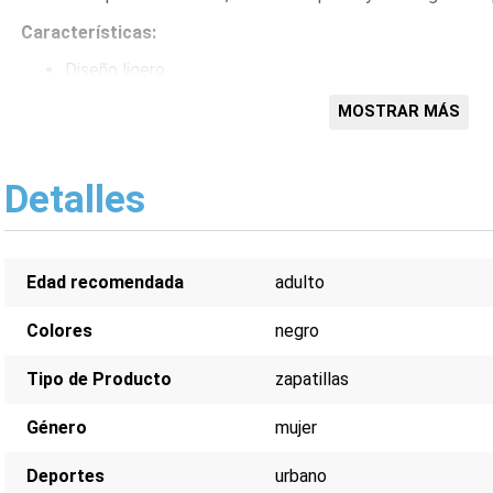
Características:
Diseño ligero
Plantilla Memory Foam
Suela flexible
MOSTRAR MÁS
Estilo urbano
Fáciles de poner
Detalles
Edad recomendada
adulto
Colores
negro
Tipo de Producto
zapatillas
Género
mujer
Deportes
urbano