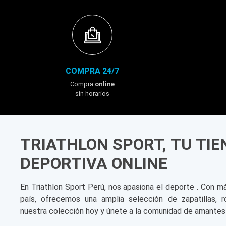
COMPRA 24/7
Compra
online
sin horarios
TRIATHLON SPORT, TU TI
DEPORTIVA ONLINE
En Triathlon Sport Perú, nos apasiona el deporte . Con m
país, ofrecemos una amplia selección de zapatillas, r
nuestra colección hoy y únete a la comunidad de amantes