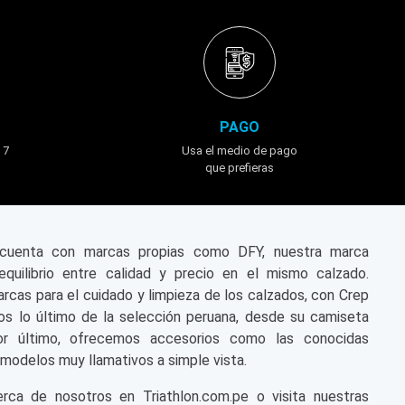
PAGO
 7
Usa el medio de pago
que prefieras
n cuenta con marcas propias como DFY, nuestra marca
equilibrio entre calidad y precio en el mismo calzado.
cas para el cuidado y limpieza de los calzados, con Crep
s lo último de la selección peruana, desde su camiseta
or último, ofrecemos accesorios como las conocidas
modelos muy llamativos a simple vista.
a de nosotros en Triathlon.com.pe o visita nuestras