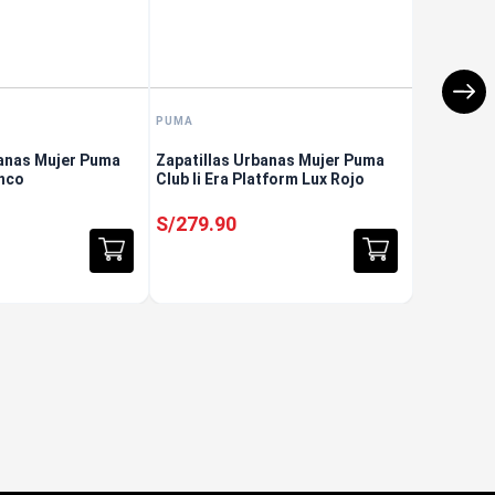
PUMA
banas Mujer Puma
Zapatillas Urbanas Mujer Puma
anco
Club Ii Era Platform Lux Rojo
S/
279
.
90