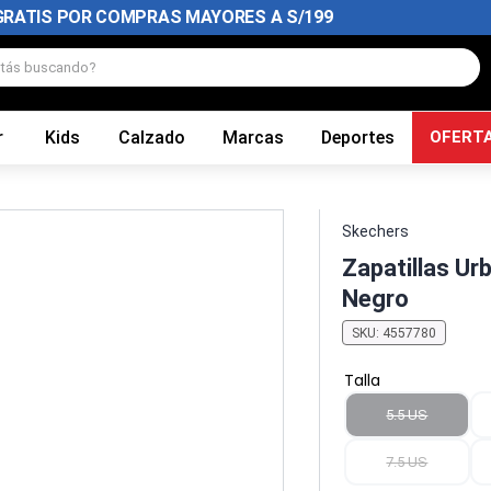
GRATIS POR COMPRAS MAYORES A S/199
tás buscando?
r
Kids
Calzado
Marcas
Deportes
OFERT
Skechers
Zapatillas U
Negro
SKU
:
4557780
Talla
5.5 US
7.5 US