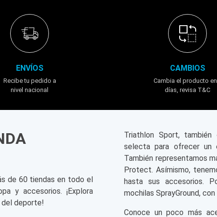
ENVÍOS
CAMBIOS
Recibe tu pedido a
Cambia el producto en
nivel nacional
días, revisa T&C
ENDA
Triathlon Sport, tambié
selecta para ofrecer un 
También representamos mar
Protect. Asímismo, tenemo
ás de 60 tiendas en todo el
hasta sus accesorios. P
opa y accesorios. ¡Explora
mochilas SprayGround, con 
 del deporte!
Conoce un poco más acerc