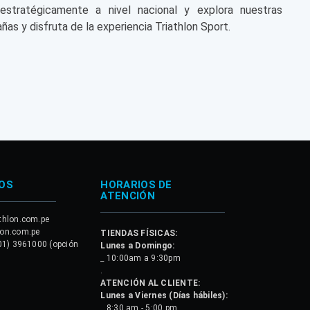
 estratégicamente a nivel nacional y explora nuestras
ñas y disfruta de la experiencia Triathlon Sport.
OS
HORARIOS DE
ATENCIÓN
thlon.com.pe
lon.com.pe
TIENDAS FÍSICAS:
01) 3961000 (opción
Lunes a Domingo:
_ 10:00am a 9:30pm
.
ATENCIÓN AL CLIENTE:
Lunes a Viernes (Días hábiles):
_ 8:30 am - 5:00 pm