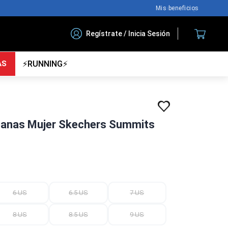
Nuestro blog
Regístrate / Inicia Sesión
AS
⚡RUNNING⚡
rbanas Mujer Skechers Summits
6 US
6.5 US
7 US
8 US
8.5 US
9 US