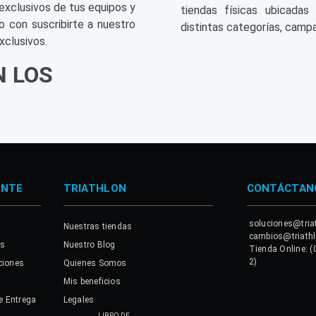
exclusivos de tus equipos y
tiendas físicas ubicadas
o con suscribirte a nuestro
distintas categorías, campa
xclusivos.
N LOS
ENTE
TRIATHLON
CONTÁCTAN
soluciones@tria
Nuestras tiendas
cambios@triath
es
Nuestro Blog
Tienda Online: (
2)
ciones
Quienes Somos
Mis beneficios
e Entrega
Legales
LIBRO DE