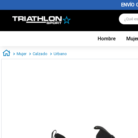
ENVÍO 
¿Qué es
Hombre
Muje
TÉRMINOS MÁS BUSCADOS
1
.
zapatillas futbol
Mujer
Calzado
Urbano
2
.
zapatillas nike
3
.
zapatillas adidas hombre
4
.
chimpunes
5
.
zapatillas adidas mujer
6
.
zapatillas nike hombre
7
.
zapatillas nike mujer
8
.
medias