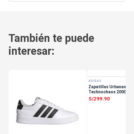
También te puede
interesar:
tis
ADIDAS
Zapatillas Urbanas Mu
Technochaos 2000 Cr
S/
299
.
90