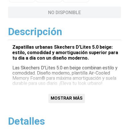
NO DISPONIBLE
Descripción
Zapatillas urbanas Skechers D'Lites 5.0 beige:
estilo, comodidad y amortiguación superior para
tu día a día con un diseño moderno.
Las Skechers D'Lites 5.0 en beige combinan estilo y
comodidad. Diseño moderno, plantilla Air-Cooled
Memory Foam® para máxima amortiguación y suela
durable para uso diario. ¡Eleva tu look urbano!
Características:
MOSTRAR MÁS
Plantilla Air-Cooled Memory Foam®
Diseño moderno y urbano
Suela duradera y flexible
Detalles
Exterior de cuero y malla
Cierre con cordones