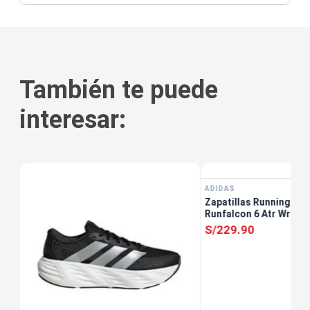
También te puede
interesar:
ADIDAS
Zapatillas Running Muj
Runfalcon 6 Atr Wr W 
S/
229
.
90