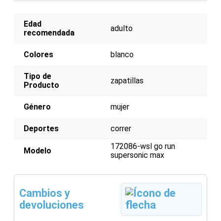
Ideal para entrenamientos y competiciones
Color: Blanco
Edad
adulto
recomendada
Colores
blanco
Tipo de
zapatillas
Producto
Género
mujer
Deportes
correr
172086-wsl go run
Modelo
supersonic max
Cambios y
devoluciones