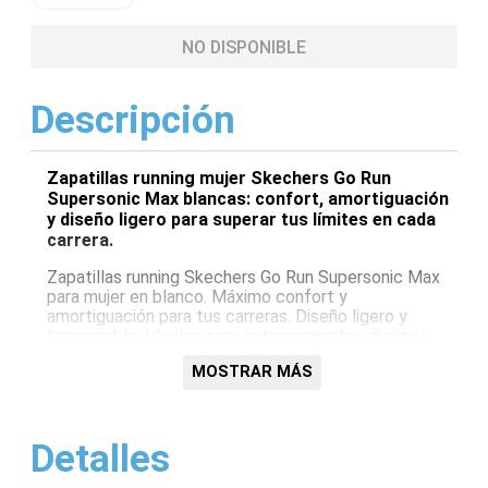
NO DISPONIBLE
Descripción
Zapatillas running mujer Skechers Go Run
Supersonic Max blancas: confort, amortiguación
y diseño ligero para superar tus límites en cada
carrera.
Zapatillas running Skechers Go Run Supersonic Max
para mujer en blanco. Máximo confort y
amortiguación para tus carreras. Diseño ligero y
transpirable. Ideales para entrenamientos diarios y
competiciones. ¡Supera tus límites con Skechers!
MOSTRAR MÁS
Características:
Amortiguación Max Comfort
Detalles
Diseño ligero y transpirable
Suela de alta tracción