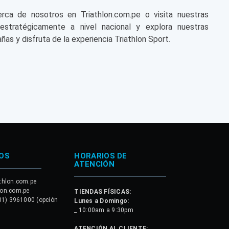
a de nosotros en Triathlon.com.pe o visita nuestras
 estratégicamente a nivel nacional y explora nuestras
ñas y disfruta de la experiencia Triathlon Sport.
OS
HORARIOS DE
ATENCIÓN
thlon.com.pe
lon.com.pe
TIENDAS FÍSICAS:
01) 3961000 (opción
Lunes a Domingo:
_ 10:00am a 9:30pm
.
ATENCIÓN AL CLIENTE: