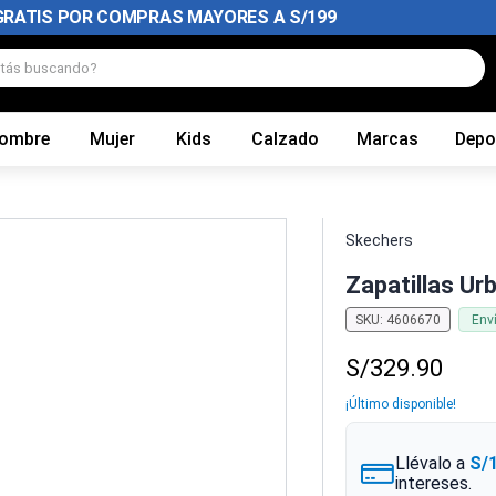
GRATIS POR COMPRAS MAYORES A S/199
tás buscando?
ombre
Mujer
Kids
Calzado
Marcas
Depo
Skechers
Zapatillas U
SKU
:
4606670
Env
S/
329
.
90
¡Último disponible!
Llévalo a
S/
intereses.