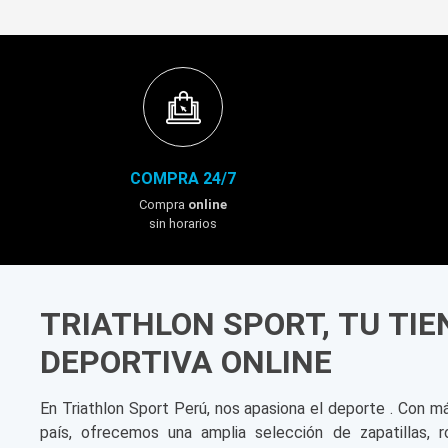
COMPRA 24/7
Compra
online
sin horarios
TRIATHLON SPORT, TU TI
DEPORTIVA ONLINE
En Triathlon Sport Perú, nos apasiona el deporte . Con m
país, ofrecemos una amplia selección de zapatillas, r