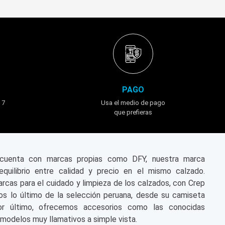
PAGO
 7
Usa el medio de pago
que prefieras
n cuenta con marcas propias como DFY, nuestra marca
equilibrio entre calidad y precio en el mismo calzado.
cas para el cuidado y limpieza de los calzados, con Crep
s lo último de la selección peruana, desde su camiseta
or último, ofrecemos accesorios como las conocidas
modelos muy llamativos a simple vista.