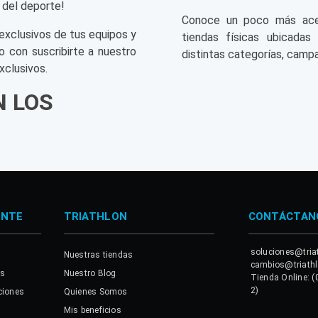
 del deporte!
Conoce un poco más acerc
exclusivos de tus equipos y
tiendas físicas ubicadas
o con suscribirte a nuestro
distintas categorías, campa
xclusivos.
N LOS
ENTE
TRIATHLON
CONTÁCTAN
soluciones@tria
Nuestras tiendas
cambios@triath
es
Nuestro Blog
Tienda Online: (
2)
ciones
Quienes Somos
Mis beneficios