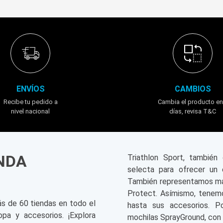
ENVÍOS
CAMBIOS
Recibe tu pedido a
Cambia el producto en
nivel nacional
días, revisa T&C
ENDA
Triathlon Sport, tambié
selecta para ofrecer un 
También representamos mar
Protect. Asímismo, tenemo
ás de 60 tiendas en todo el
hasta sus accesorios. P
opa y accesorios. ¡Explora
mochilas SprayGround, con 