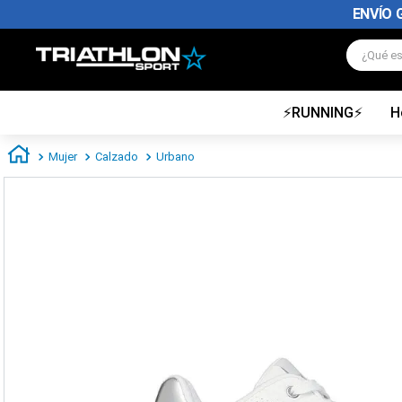
ENVÍO 
¿Qué es
⚡RUNNING⚡
H
TÉRMINOS MÁS BUSCADOS
1
.
zapatillas futbol
Mujer
Calzado
Urbano
2
.
zapatillas nike
3
.
zapatillas adidas hombre
4
.
zapatillas adidas mujer
5
.
chimpunes
6
.
zapatillas nike hombre
7
.
zapatillas nike mujer
8
.
medias