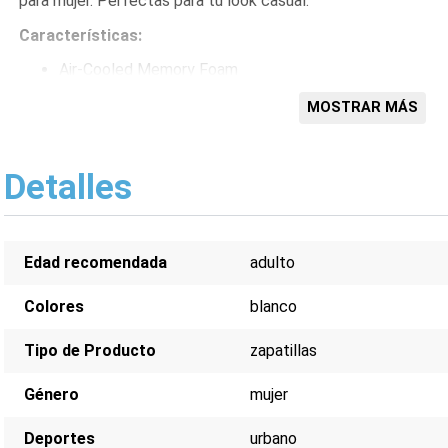
para mujer. Perfectas para tu look casual.
Características:
Air-Cooled Memory Foam
Plataforma
Blanco
MOSTRAR MÁS
Estilo urbano
Detalles
Edad recomendada
adulto
Colores
blanco
Tipo de Producto
zapatillas
Género
mujer
Deportes
urbano