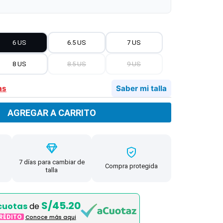
6 US
6.5 US
7 US
8 US
8.5 US
9 US
as
Saber mi talla
AGREGAR A CARRITO
7 días para cambiar de
Compra protegida
talla
S/45.20
cuotas
de
CRÉDITO
Conoce más aqui