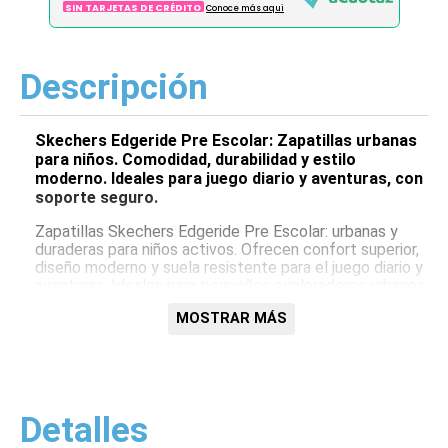
SIN TARJETAS DE CRÉDITO
Conoce más aqui
Descripción
Skechers Edgeride Pre Escolar: Zapatillas urbanas
para niños. Comodidad, durabilidad y estilo
moderno. Ideales para juego diario y aventuras, con
soporte seguro.
Zapatillas Skechers Edgeride Pre Escolar: urbanas y
duraderas para niños activos. Ofrecen confort superior,
diseño moderno y suela resistente para el juego diario y
aventuras. Ideales para pequeños exploradores urbanos,
con el soporte y la calidad de Skechers.
MOSTRAR MÁS
Características:
Comodidad superior infantil
Diseño urbano moderno
Suela resistente y adherente
Detalles
Materiales duraderos y ligeros
Ajuste seguro y fácil de calzar