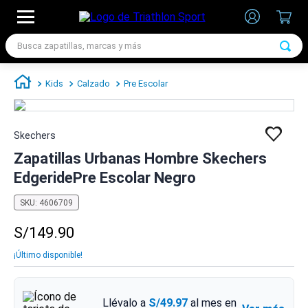
Busca zapatillas, marcas y más
TÉRMINOS MÁS BUSCADOS
Kids
Calzado
Pre Escolar
1
.
zapatillas futbol
2
.
zapatillas nike
Skechers
3
.
zapatillas adidas hombre
Zapatillas Urbanas Hombre Skechers
4
.
zapatillas adidas mujer
EdgeridePre Escolar Negro
5
.
chimpunes
SKU
:
4606709
6
.
zapatillas nike hombre
S/
149
.
90
7
.
zapatillas nike mujer
¡Último disponible!
Llévalo a
S/49.97
al mes en