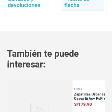
devoluciones
También te puede
interesar:
PUMA
Zapatillas Urbanas Un
Caven Iii Ac+ PsPre Es
S/
179
.
90