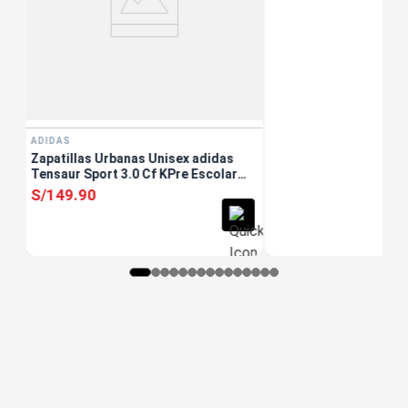
ADIDAS
Zapatillas Urbanas Unisex adidas
Tensaur Sport 3.0 Cf KPre Escolar
Blanco
S/
149
.
90