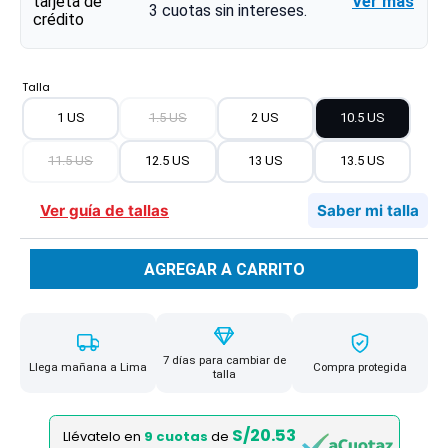
Ver más
3
cuotas sin intereses.
Talla
1 US
1.5 US
2 US
10.5 US
11.5 US
12.5 US
13 US
13.5 US
Ver guía de tallas
Saber mi talla
AGREGAR A CARRITO
7 días para cambiar de
Llega mañana a Lima
Compra protegida
talla
S/20.53
Llévatelo en
9 cuotas
de