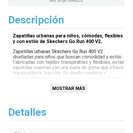
NO DISPONIBLE
Descripción
Zapatillas urbanas para niños, cómodas, flexibles
y con estilo de Skechers Go Run 400 V2.
Zapatillas urbanas Skechers Go Run 400 V2
diseñadas para niños que buscan comodidad y estilo.
Fabricadas con tejidos transpirables y flexibles, estas
zapatillas cuentan con una suela de goma que ofrece
una excelente tracción. Su diseño moderno y
deportivo las convierte en la elección perfecta para
cualquier actividad diaria.
MOSTRAR MÁS
Características:
Tejidos transpirables y flexibles
Detalles
Suela de goma para una excelente tracción
Diseño moderno y deportivo