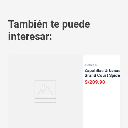
También te puede
interesar:
tis
ADIDAS
orce
Zapatillas Urbanas Un
Grand Court Spider-ma
Escolar Blanco
S/
209
.
90