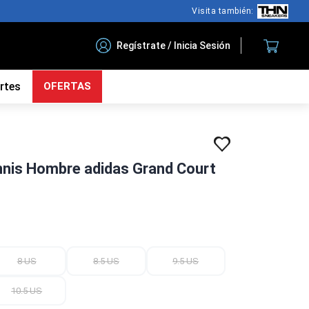
Visita también:
Regístrate / Inicia Sesión
rtes
OFERTAS
nnis Hombre adidas Grand Court
8 US
8.5 US
9.5 US
10.5 US