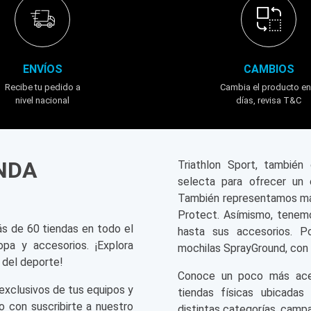
ENVÍOS
CAMBIOS
Recibe tu pedido a
Cambia el producto en
nivel nacional
días, revisa T&C
ENDA
Triathlon Sport, tambié
selecta para ofrecer un 
También representamos mar
Protect. Asímismo, tenemo
ás de 60 tiendas en todo el
hasta sus accesorios. P
opa y accesorios. ¡Explora
mochilas SprayGround, con 
 del deporte!
Conoce un poco más acerc
exclusivos de tus equipos y
tiendas físicas ubicadas
o con suscribirte a nuestro
distintas categorías, campa