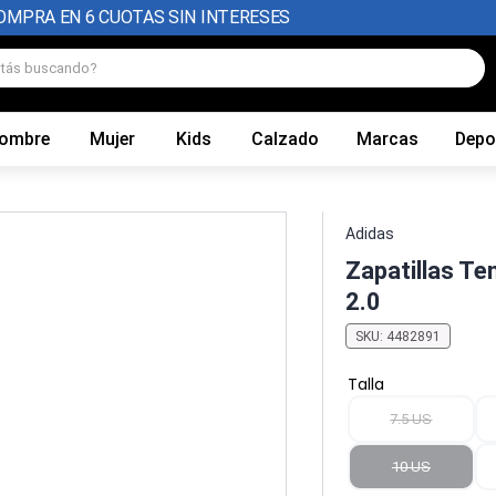
OMPRA EN 6 CUOTAS SIN INTERESES
tás buscando?
ombre
Mujer
Kids
Calzado
Marcas
Depo
Adidas
Zapatillas Te
2.0
SKU
:
4482891
Talla
7.5 US
10 US