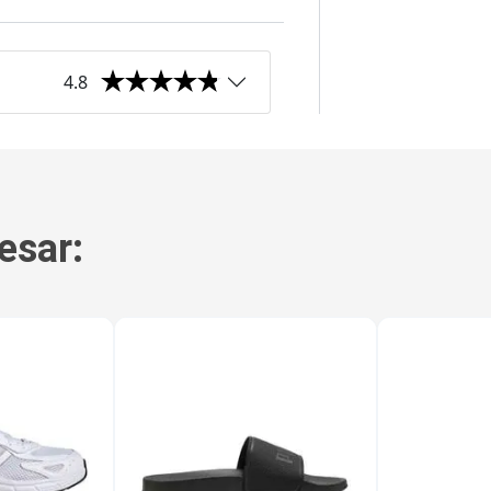
4.8
esar: