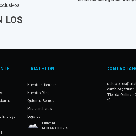
xclusivos.
N LOS
ENTE
TRIATHLON
CONTÁCTAN
soluciones@tria
Nuestras tiendas
cambios@triath
es
Nuestro Blog
Tienda Online: (
2)
ciones
Quienes Somos
Mis beneficios
e Entrega
Legales
LIBRO DE
RECLAMACIONES
es