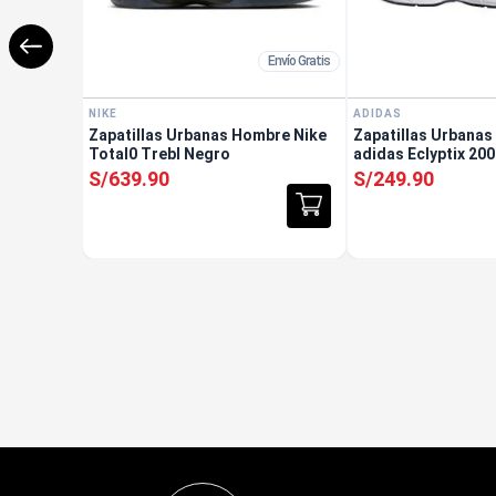
Envío Gratis
NIKE
ADIDAS
Zapatillas Urbanas Hombre Nike
Zapatillas Urbana
Total0 Trebl Negro
adidas Eclyptix 20
S/
639
.
90
S/
249
.
90