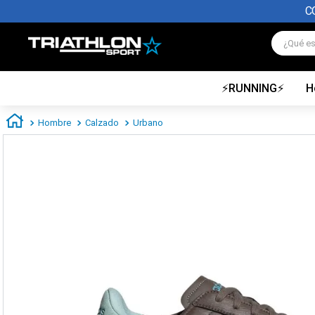
C
¿Qué es
⚡RUNNING⚡
H
TÉRMINOS MÁS BUSCADOS
1
.
zapatillas futbol
Hombre
Calzado
Urbano
2
.
zapatillas nike
3
.
zapatillas adidas hombre
4
.
zapatillas adidas mujer
5
.
chimpunes
6
.
zapatillas nike hombre
7
.
zapatillas nike mujer
8
.
medias