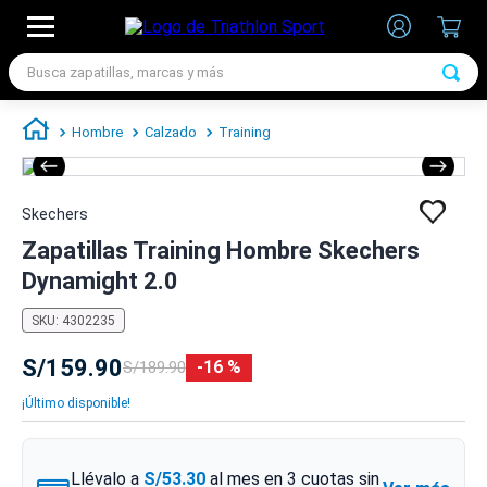
Busca zapatillas, marcas y más
TÉRMINOS MÁS BUSCADOS
Hombre
Calzado
Training
1
.
zapatillas futbol
2
.
zapatillas nike
Skechers
3
.
zapatillas adidas hombre
Zapatillas Training Hombre Skechers
4
.
chimpunes
Dynamight 2.0
5
.
zapatillas adidas mujer
SKU
:
4302235
6
.
zapatillas nike hombre
S/
159
.
90
16 %
S/
189
.
90
7
.
zapatillas nike mujer
¡Último disponible!
Llévalo a
S/53.30
al mes en
3
cuotas sin