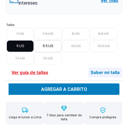
Ver más
intereses.
Talla
7 US
7.5 US
8 US
8.5 US
9 US
9.5 US
10 US
10.5 US
11 US
12 US
Ver guía de tallas
Saber mi talla
AGREGAR A CARRITO
7 días para cambiar de
Llega el lunes a Lima
Compra protegida
talla