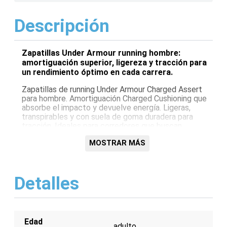
Descripción
Zapatillas Under Armour running hombre:
amortiguación superior, ligereza y tracción para
un rendimiento óptimo en cada carrera.
Zapatillas de running Under Armour Charged Assert
para hombre. Amortiguación Charged Cushioning que
absorbe el impacto y devuelve energía. Ligeras,
transpirables y con suela de goma duradera para
tracción. Ideales para corredores que buscan
comodidad y rendimiento.
MOSTRAR MÁS
Características:
Amortiguación Charged Cushioning
Detalles
Upper de malla transpirable
Suela de goma resistente a la abrasión
Diseño ligero
Ajuste cómodo y seguro
Edad
adulto