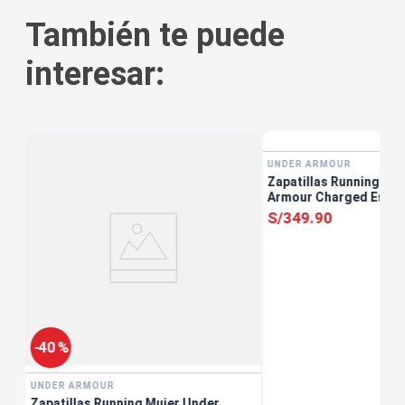
También te puede
interesar:
UNDER ARMOUR
Zapatillas Running Mu
ro
Armour Charged Escap
S/
349
.
90
-
40 %
UNDER ARMOUR
Zapatillas Running Mujer Under