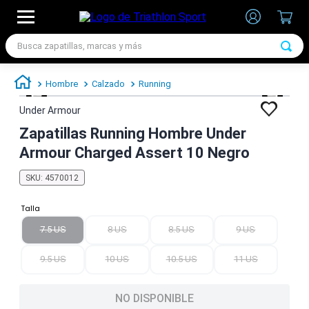
Busca zapatillas, marcas y más
TÉRMINOS MÁS BUSCADOS
Hombre
Calzado
Running
1
.
zapatillas futbol
Under Armour
2
.
zapatillas nike
Zapatillas Running Hombre Under
3
.
zapatillas adidas hombre
Armour Charged Assert 10 Negro
4
.
zapatillas adidas mujer
SKU
:
4570012
5
.
chimpunes
Talla
6
.
zapatillas nike hombre
7.5 US
8 US
8.5 US
9 US
7
.
zapatillas nike mujer
9.5 US
10 US
10.5 US
11 US
NO DISPONIBLE