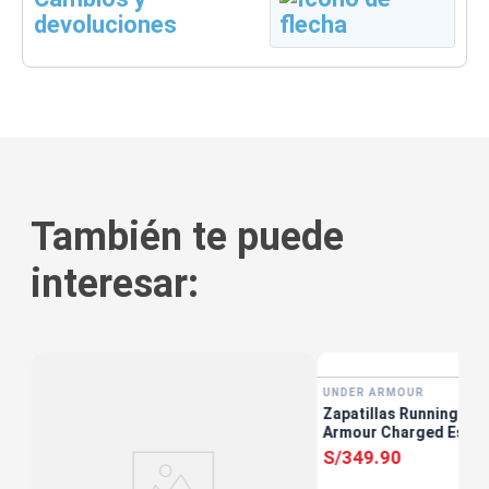
devoluciones
También te puede
interesar:
UNDER ARMOUR
Zapatillas Running Mu
ro
Armour Charged Escap
S/
349
.
90