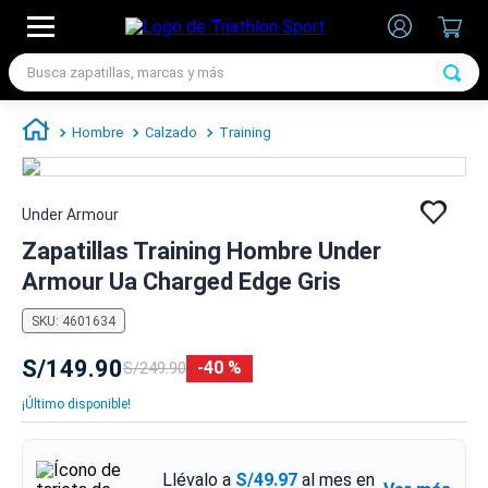
Busca zapatillas, marcas y más
TÉRMINOS MÁS BUSCADOS
Hombre
Calzado
Training
1
.
zapatillas futbol
2
.
zapatillas nike
Under Armour
3
.
zapatillas adidas hombre
Zapatillas Training Hombre Under
4
.
zapatillas adidas mujer
Armour Ua Charged Edge Gris
5
.
chimpunes
SKU
:
4601634
6
.
zapatillas nike hombre
S/
149
.
90
40 %
S/
249
.
90
7
.
zapatillas nike mujer
¡Último disponible!
Llévalo a
S/49.97
al mes en