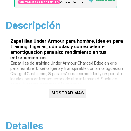
SIN TARJETAS DE CRÉDITO
Conoce más aqui
Descripción
Zapatillas Under Armour para hombre, ideales para
training. Ligeras, cómodas y con excelente
amortiguación para alto rendimiento en tus
entrenamientos.
Zapatillas de training Under Armour Charged Edge en gris
para hombre. Diseño ligero y transpirable con amortiguación
Charged Cushioning® para máxima comodidad y respuesta.
Ideales para entrenamientos de alta intensidad. Suela de
goma duradera para tracción superior.
Características:
MOSTRAR MÁS
Amortiguación Charged Cushioning®
Diseño ligero y transpirable
Suela de goma duradera
Ideal para training
Color: Gris
Detalles