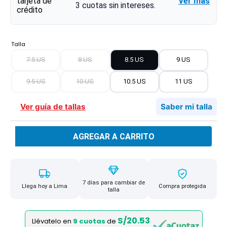
Ver más
3
cuotas sin intereses.
Talla
7.5 US
8 US
8.5 US
9 US
9.5 US
10 US
10.5 US
11 US
Ver guía de tallas
Saber mi talla
AGREGAR A CARRITO
7 días para cambiar de
Llega hoy a Lima
Compra protegida
talla
S/20.53
Llévatelo en
9 cuotas
de