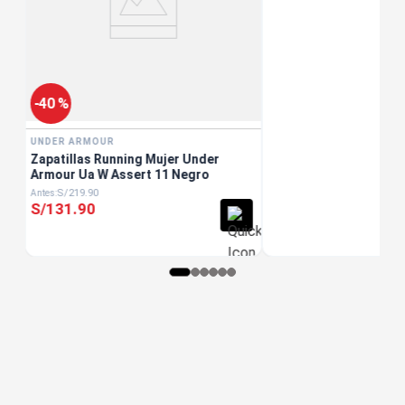
-
40 %
UNDER ARMOUR
Zapatillas Running Mujer Under
Armour Ua W Assert 11 Negro
S/
219
.
90
S/
131
.
90