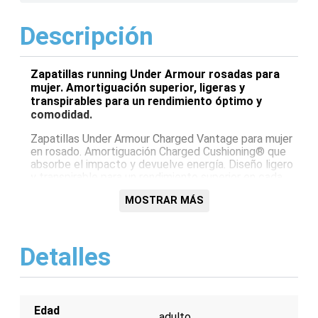
Descripción
Zapatillas running Under Armour rosadas para
mujer. Amortiguación superior, ligeras y
transpirables para un rendimiento óptimo y
comodidad.
Zapatillas Under Armour Charged Vantage para mujer
en rosado. Amortiguación Charged Cushioning® que
absorbe el impacto y devuelve energía. Diseño ligero
y transpirable para un rendimiento superior en cada
carrera. ¡Comodidad y estilo!
MOSTRAR MÁS
Características:
Amortiguación Charged Cushioning®
Detalles
Diseño ligero y transpirable
Parte superior de malla
Suela de goma duradera
Ajuste cómodo
Edad
adulto