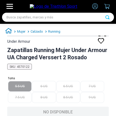
Busca zapatillas, marcas y más
TÉRMINOS MÁS BUSCADOS
Mujer
Calzado
Running
1
.
zapatillas futbol
Under Armour
2
.
zapatillas nike
Zapatillas Running Mujer Under Armour
3
.
zapatillas adidas hombre
UA Charged Verssert 2 Rosado
4
.
zapatillas adidas mujer
SKU
:
4570122
5
.
chimpunes
Talla
6
.
zapatillas nike hombre
5.5 US
6 US
6.5 US
7 US
7
.
zapatillas nike mujer
7.5 US
8 US
8.5 US
9 US
NO DISPONIBLE