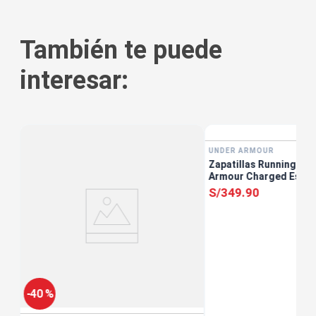
También te puede
interesar:
UNDER ARMOUR
Zapatillas Running Mu
ro
Armour Charged Escap
S/
349
.
90
-
40 %