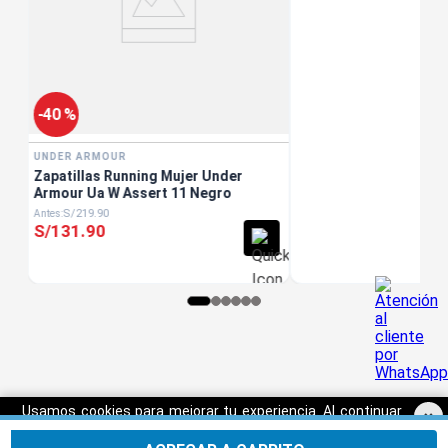
-
40 %
UNDER ARMOUR
Zapatillas Running Mujer Under
Armour Ua W Assert 11 Negro
S/
219
.
90
S/
131
.
90
Usamos cookies para mejorar tu experiencia. Al continuar
×
navegando, aceptas nuestra
Política de privacidad.