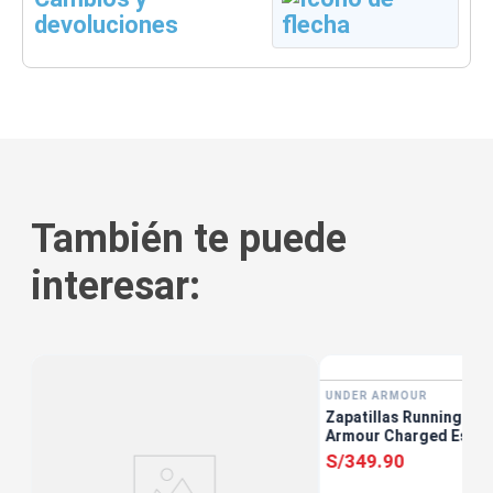
devoluciones
También te puede
interesar:
UNDER ARMOUR
Zapatillas Running Mu
ro
Armour Charged Escap
S/
349
.
90