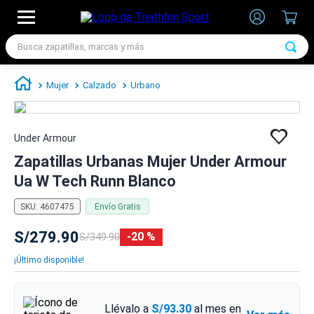
Busca zapatillas, marcas y más
TÉRMINOS MÁS BUSCADOS
Mujer
Calzado
Urbano
1
.
zapatillas futbol
2
.
zapatillas nike
Under Armour
3
.
zapatillas adidas hombre
Zapatillas Urbanas Mujer Under Armour
4
.
zapatillas adidas mujer
Ua W Tech Runn Blanco
5
.
chimpunes
SKU
:
4607475
Envío Gratis
6
.
zapatillas nike hombre
S/
279
.
90
20 %
S/
349
.
90
7
.
zapatillas nike mujer
¡Último disponible!
Llévalo a
S/93.30
al mes en