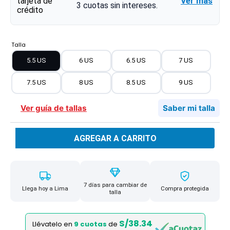
Ver más
3
cuotas sin intereses.
Talla
5.5 US
6 US
6.5 US
7 US
7.5 US
8 US
8.5 US
9 US
Ver guía de tallas
Saber mi talla
AGREGAR A CARRITO
7 días para cambiar de
Llega hoy a Lima
Compra protegida
talla
S/38.34
Llévatelo en
9 cuotas
de