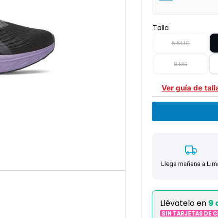
Talla
5.5 US
8 US
Ver guía de tall
Llega mañana a Lim
Llévatelo en
9 
SIN TARJETAS DE 