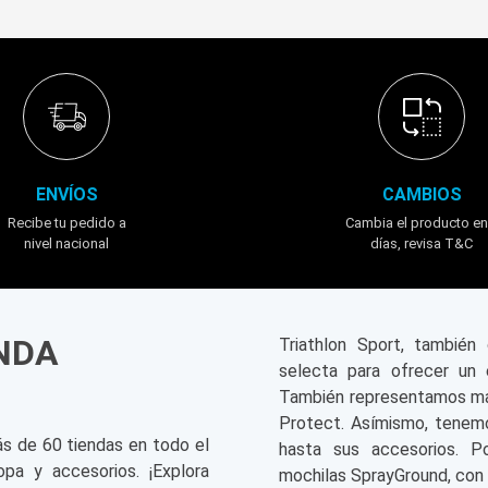
ENVÍOS
CAMBIOS
Recibe tu pedido a
Cambia el producto en
nivel nacional
días, revisa T&C
ENDA
Triathlon Sport, tambié
selecta para ofrecer un 
También representamos mar
Protect. Asímismo, tenemo
ás de 60 tiendas en todo el
hasta sus accesorios. P
opa y accesorios. ¡Explora
mochilas SprayGround, con 