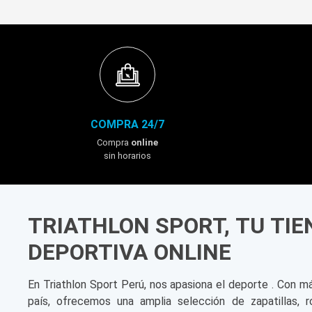
COMPRA 24/7
Compra
online
sin horarios
TRIATHLON SPORT, TU TI
DEPORTIVA ONLINE
En Triathlon Sport Perú, nos apasiona el deporte . Con m
país, ofrecemos una amplia selección de zapatillas, r