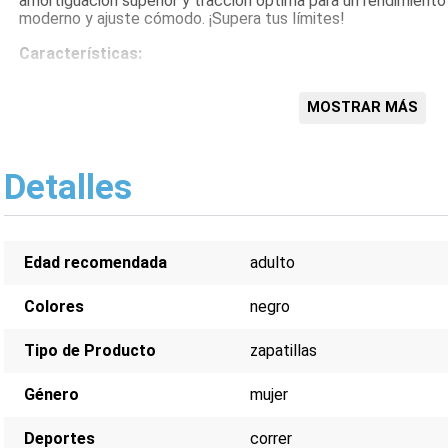
amortiguación superior y tracción óptima para un rendimiento
moderno y ajuste cómodo. ¡Supera tus límites!
Características:
Ligeras y transpirables
Amortiguación superior
MOSTRAR MÁS
Tracción óptima
Diseño moderno
Ajuste cómodo
Detalles
Edad recomendada
adulto
Colores
negro
Tipo de Producto
zapatillas
Género
mujer
Deportes
correr