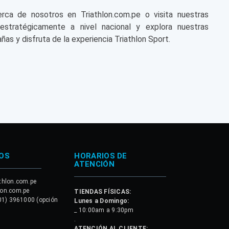
a de nosotros en Triathlon.com.pe o visita nuestras
 estratégicamente a nivel nacional y explora nuestras
ñas y disfruta de la experiencia Triathlon Sport.
OS
HORARIOS DE
ATENCIÓN
thlon.com.pe
lon.com.pe
TIENDAS FÍSICAS:
01) 3961000 (opción
Lunes a Domingo:
_ 10:00am a 9:30pm
.
ATENCIÓN AL CLIENTE: