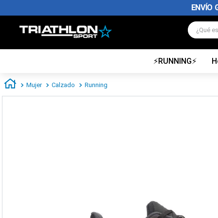
ENVÍO 
¿Qué es
⚡RUNNING⚡
H
TÉRMINOS MÁS BUSCADOS
1
.
zapatillas futbol
Mujer
Calzado
Running
2
.
zapatillas nike
3
.
zapatillas adidas hombre
4
.
zapatillas adidas mujer
5
.
chimpunes
6
.
zapatillas nike hombre
7
.
zapatillas nike mujer
8
.
medias