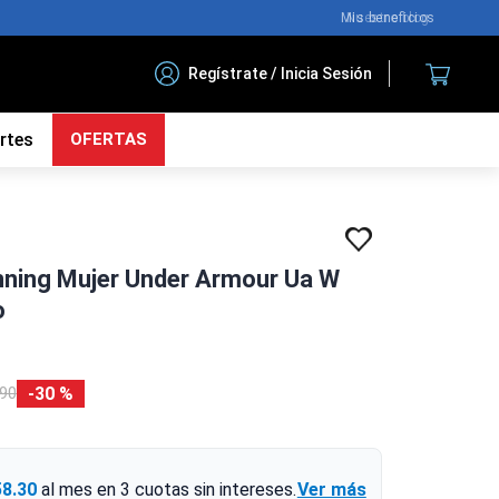
Nuestro blog
Regístrate / Inicia Sesión
rtes
OFERTAS
unning Mujer Under Armour Ua W
o
30 %
90
58.30
al mes en
3
cuotas sin intereses.
Ver más