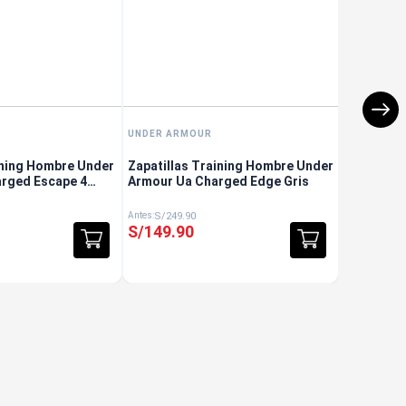
UNDER ARMOUR
nning Hombre Under
Zapatillas Training Hombre Under
rged Escape 4
Armour Ua Charged Edge Gris
S/
249
.
90
S/
149
.
90