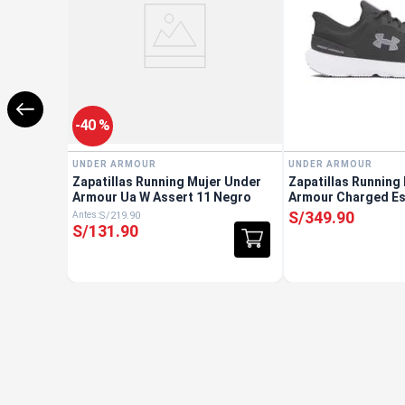
-
40 %
UNDER ARMOUR
UNDER ARMOUR
Zapatillas Running Mujer Under
Zapatillas Running
Armour Ua W Assert 11 Negro
Armour Charged Es
S/
349
.
90
S/
219
.
90
S/
131
.
90