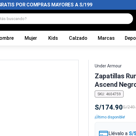
GRATIS POR COMPRAS MAYORES A S/199
tás buscando?
ombre
Mujer
Kids
Calzado
Marcas
Depo
Under Armour
Zapatillas R
Ascend Negr
SKU
:
4604759
S/
174
.
90
S/
249
.
¡Último disponible!
Llévalo a
S/