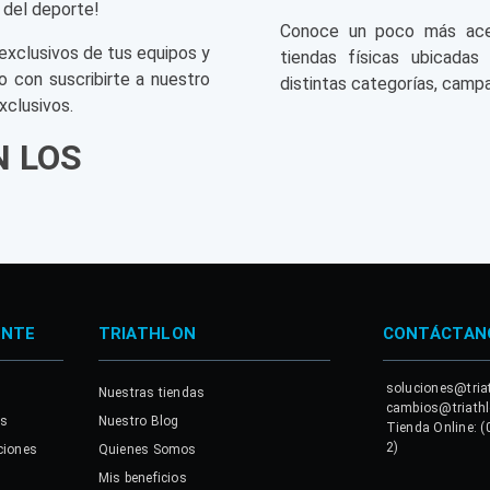
 del deporte!
Conoce un poco más acerc
exclusivos de tus equipos y
tiendas físicas ubicadas
o con suscribirte a nuestro
distintas categorías, campa
xclusivos.
N LOS
ENTE
TRIATHLON
CONTÁCTAN
soluciones@tria
Nuestras tiendas
cambios@triath
es
Nuestro Blog
Tienda Online: (
2)
ciones
Quienes Somos
Mis beneficios