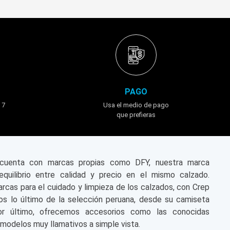
PAGO
 7
Usa el medio de pago
que prefieras
n cuenta con marcas propias como DFY, nuestra marca
equilibrio entre calidad y precio en el mismo calzado.
cas para el cuidado y limpieza de los calzados, con Crep
s lo último de la selección peruana, desde su camiseta
or último, ofrecemos accesorios como las conocidas
modelos muy llamativos a simple vista.