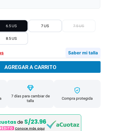
6.5 US
7 US
7.5 US
8.5 US
as
Saber mi talla
AGREGAR A CARRITO
7 días para cambiar de
a
Compra protegida
talla
S/23.96
cuotas
de
CRÉDITO
Conoce más aqui