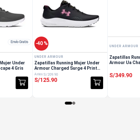
Envío Gratis
-
40 %
UNDER ARMOUR
Zapatillas Ru
UNDER ARMOUR
Armour Ua Cha
 Mujer Under
Zapatillas Running Mujer Under
Negro
cape 4 Gris
Armour Charged Surge 4 Print
Negro
S/
349
.
90
S/
209
.
90
S/
125
.
90