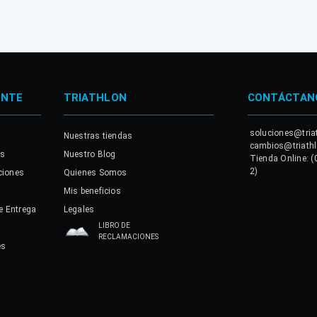
ENTE
TRIATHLON
CONTÁCTAN
soluciones@tria
Nuestras tiendas
cambios@triath
es
Nuestro Blog
Tienda Online: (
2)
ciones
Quienes Somos
Mis beneficios
e Entrega
Legales
LIBRO DE
RECLAMACIONES
es
a