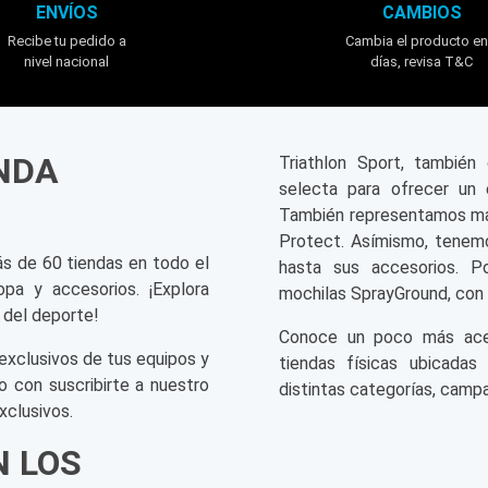
ENVÍOS
CAMBIOS
Recibe tu pedido a
Cambia el producto en
nivel nacional
días, revisa T&C
ENDA
Triathlon Sport, tambié
selecta para ofrecer un 
También representamos mar
Protect. Asímismo, tenemo
ás de 60 tiendas en todo el
hasta sus accesorios. P
opa y accesorios. ¡Explora
mochilas SprayGround, con 
 del deporte!
Conoce un poco más acerc
exclusivos de tus equipos y
tiendas físicas ubicadas
o con suscribirte a nuestro
distintas categorías, campa
xclusivos.
N LOS