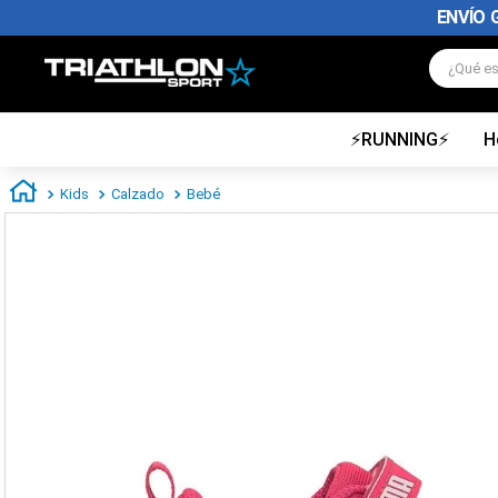
ENVÍO 
¿Qué es
⚡RUNNING⚡
H
TÉRMINOS MÁS BUSCADOS
1
.
zapatillas futbol
Kids
Calzado
Bebé
2
.
zapatillas nike
3
.
zapatillas adidas hombre
4
.
zapatillas adidas mujer
5
.
chimpunes
6
.
zapatillas nike hombre
7
.
zapatillas nike mujer
8
.
medias