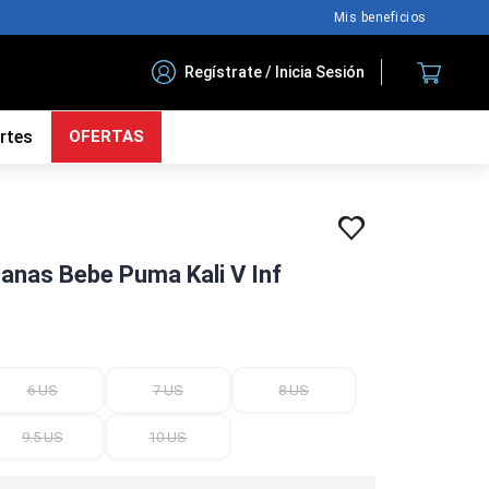
Mis beneficios
Regístrate / Inicia Sesión
rtes
OFERTAS
banas Bebe Puma Kali V Inf
6 US
7 US
8 US
9.5 US
10 US