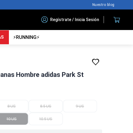
Nuestro blog
Regístrate / Inicia Sesión
AS
⚡RUNNING⚡
banas Hombre adidas Park St
8 US
8.5 US
9 US
10 US
10.5 US