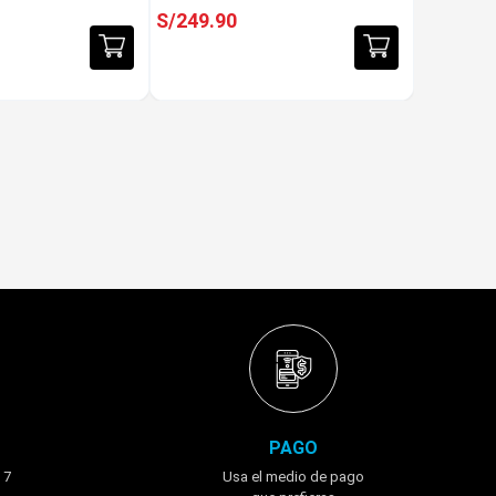
S/
249
.
90
PAGO
 7
Usa el medio de pago