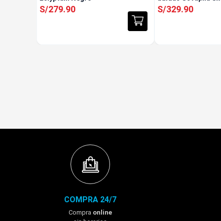
S/
279
.
90
S/
329
.
90
COMPRA 24/7
Compra
online