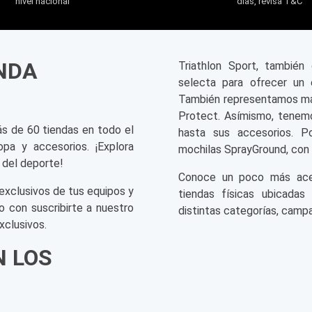
nivel nacional
días, revisa T&C
ENDA
Triathlon Sport, tambié
selecta para ofrecer un 
También representamos mar
Protect. Asímismo, tenemo
ás de 60 tiendas en todo el
hasta sus accesorios. P
opa y accesorios. ¡Explora
mochilas SprayGround, con 
 del deporte!
Conoce un poco más acerc
exclusivos de tus equipos y
tiendas físicas ubicadas
o con suscribirte a nuestro
distintas categorías, campa
xclusivos.
N LOS