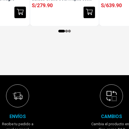
Verde
S/
279
.
90
S/
639
.
90
ENVÍOS
CAMBIOS
Recibe tu pedido a
Cambia el producto en