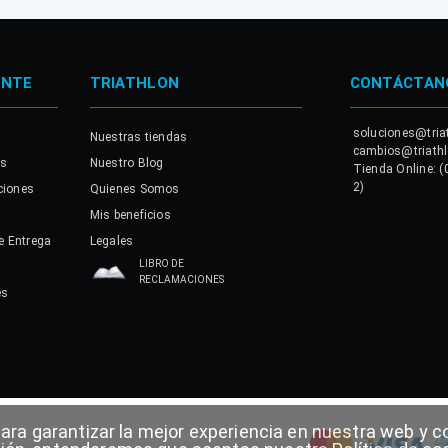
ENTE
TRIATHLON
CONTÁCTAN
soluciones@tria
Nuestras tiendas
cambios@triath
es
Nuestro Blog
Tienda Online: (
2)
ciones
Quienes Somos
Mis beneficios
e Entrega
Legales
LIBRO DE
RECLAMACIONES
es
a
para garantizar la mejor experiencia en nuestra web y co