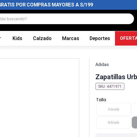
GRATIS POR COMPRAS MAYORES A S/199
tás buscando?
r
Kids
Calzado
Marcas
Deportes
OFERT
Adidas
Zapatillas Ur
SKU
:
4471971
Talla
7.5 US
9.5 US