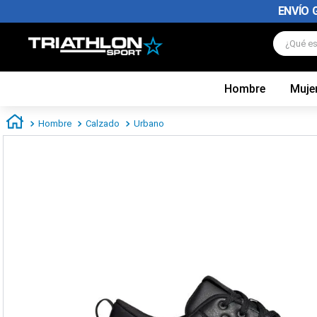
ENVÍO 
¿Qué es
Hombre
Muje
TÉRMINOS MÁS BUSCADOS
1
.
zapatillas futbol
Hombre
Calzado
Urbano
2
.
zapatillas nike
3
.
zapatillas adidas hombre
4
.
zapatillas adidas mujer
5
.
chimpunes
6
.
zapatillas nike hombre
7
.
zapatillas nike mujer
8
.
medias