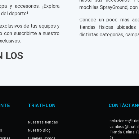
opa y accesorios. ¡Explora
mochilas SprayGround, con 
 del deporte!
Conoce un poco más acerc
exclusivos de tus equipos y
tiendas físicas ubicadas
o con suscribirte a nuestro
distintas categorías, campa
xclusivos.
N LOS
ENTE
TRIATHLON
CONTÁCTAN
soluciones@tria
Nuestras tiendas
cambios@triath
es
Nuestro Blog
Tienda Online: (
2)
ciones
Quienes Somos