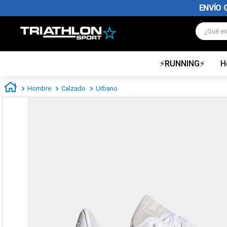
ENVÍO 
¿Qué es
⚡RUNNING⚡
H
TÉRMINOS MÁS BUSCADOS
1
.
zapatillas futbol
Hombre
Calzado
Urbano
2
.
zapatillas nike
3
.
zapatillas adidas hombre
4
.
zapatillas adidas mujer
5
.
chimpunes
6
.
zapatillas nike hombre
7
.
zapatillas nike mujer
8
.
medias