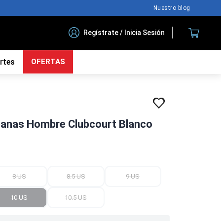
Nuestro blog
Regístrate / Inicia Sesión
rtes
OFERTAS
rbanas Hombre Clubcourt Blanco
8 US
8.5 US
9 US
10 US
10.5 US