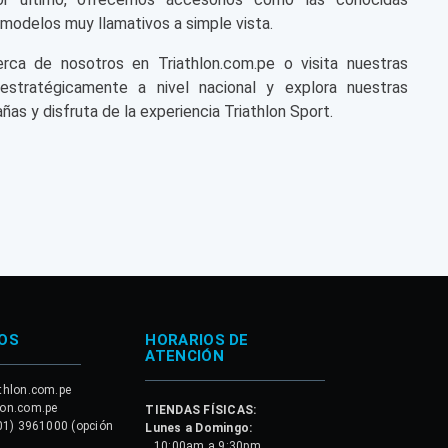
modelos muy llamativos a simple vista.
a de nosotros en Triathlon.com.pe o visita nuestras
 estratégicamente a nivel nacional y explora nuestras
ñas y disfruta de la experiencia Triathlon Sport.
OS
HORARIOS DE
ATENCIÓN
thlon.com.pe
lon.com.pe
TIENDAS FÍSICAS:
01) 3961000 (opción
Lunes a Domingo:
_ 10:00am a 9:30pm