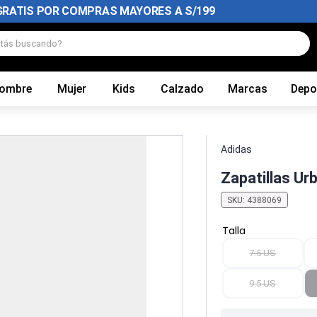
GRATIS POR COMPRAS MAYORES A S/199
tás buscando?
ombre
Mujer
Kids
Calzado
Marcas
Depo
Adidas
Zapatillas U
SKU
:
4388069
Talla
7.5 US
9.5 US