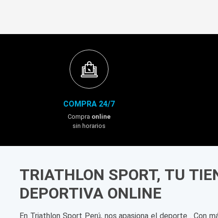
COMPRA 24/7
Compra
online
sin horarios
TRIATHLON SPORT, TU TI
DEPORTIVA ONLINE
En Triathlon Sport Perú, nos apasiona el deporte . Con m