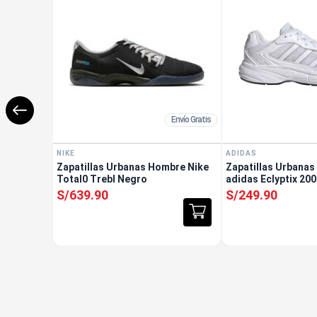
Envío Gratis
NIKE
ADIDAS
Zapatillas Urbanas Hombre Nike
Zapatillas Urbana
Total0 Trebl Negro
adidas Eclyptix 20
S/
639
.
90
S/
249
.
90