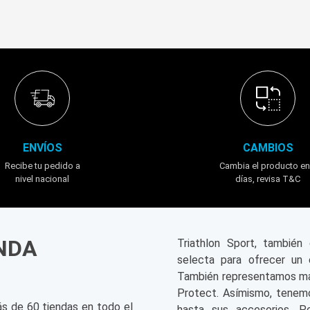
ENVÍOS
CAMBIOS
Recibe tu pedido a
Cambia el producto en
nivel nacional
días, revisa T&C
ENDA
Triathlon Sport, tambié
selecta para ofrecer un 
También representamos mar
Protect. Asímismo, tenemo
ás de 60 tiendas en todo el
hasta sus accesorios. P