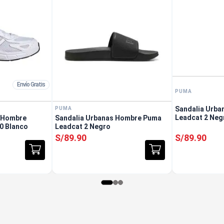
Envío Gratis
PUMA
Sandalia Urb
PUMA
Leadcat 2 Neg
s Hombre
Sandalia Urbanas Hombre Puma
00 Blanco
Leadcat 2 Negro
S/
89
.
90
S/
89
.
90