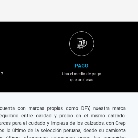
PAGO
 7
Usa el medio de pago
que prefieras
n cuenta con marcas propias como DFY, nuestra marca
equilibrio entre calidad y precio en el mismo calzado.
cas para el cuidado y limpieza de los calzados, con Crep
s lo último de la selección peruana, desde su camiseta
or último, ofrecemos accesorios como las conocidas