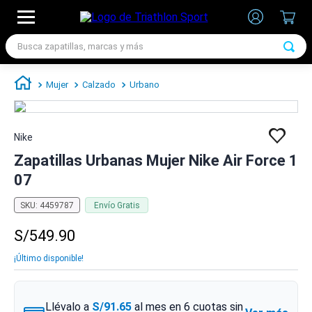
Busca zapatillas, marcas y más
TÉRMINOS MÁS BUSCADOS
Mujer
Calzado
Urbano
1
.
zapatillas futbol
2
.
zapatillas nike
Nike
3
.
zapatillas adidas hombre
Zapatillas Urbanas Mujer Nike Air Force 1
4
.
zapatillas adidas mujer
07
5
.
chimpunes
SKU
:
4459787
Envío Gratis
6
.
zapatillas nike hombre
S/
549
.
90
7
.
zapatillas nike mujer
¡Último disponible!
Llévalo a
S/91.65
al mes en
6
cuotas sin