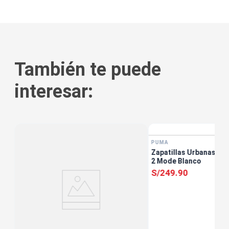
También te puede
interesar:
tis
PUMA
Zapatillas Urbanas Muj
2 Mode Blanco
S/
249
.
90