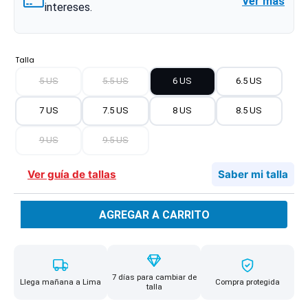
Ver más
intereses.
Talla
5 US
5.5 US
6 US
6.5 US
7 US
7.5 US
8 US
8.5 US
9 US
9.5 US
Ver guía de tallas
Saber mi talla
AGREGAR A CARRITO
7 días para cambiar de
Llega mañana a Lima
Compra protegida
talla