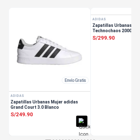
tis
ADIDAS
Zapatillas Urbanas Mu
Technochaos 2000 Cr
S/
299
.
90
Envío Gratis
ADIDAS
Zapatillas Urbanas Mujer adidas
Grand Court 3.0 Blanco
S/
249
.
90