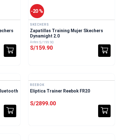
-
20 %
SKECHERS
kechers
Zapatillas Training Mujer Skechers
Dynamight 2.0
S/
199
.
90
S/
159
.
90
nvío Gratis
Envío Gratis
REEBOK
Bluetooth
Elíptica Trainer Reebok FR20
S/
2899
.
00
nvío Gratis
Envío Gratis