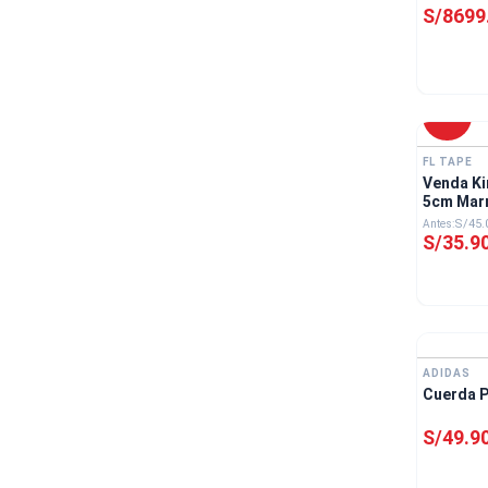
S/
8699
-
20 %
FL TAPE
Venda Ki
5cm Mar
S/
45
.
S/
35
.
9
ADIDAS
Cuerda P
S/
49
.
9