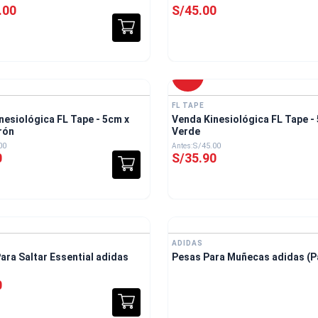
.
00
S/
45
.
00
-
20 %
FL TAPE
nesiológica FL Tape - 5cm x
Venda Kinesiológica FL Tape -
rón
Verde
00
S/
45
.
00
0
S/
35
.
90
ADIDAS
ara Saltar Essential adidas
Pesas Para Muñecas adidas (P
0