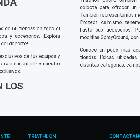
ENDA
selecta para ofrecer un 
También representamos mar
Protect. Asímismo, tenemo
ás de 60 tiendas en todo el
hasta sus accesorios. P
opa y accesorios. ¡Explora
mochilas SprayGround, con 
 del deporte!
Conoce un poco más acerc
exclusivos de tus equipos y
tiendas físicas ubicadas
o con suscribirte a nuestro
distintas categorías, campa
xclusivos.
N LOS
ENTE
TRIATHLON
CONTÁCTAN