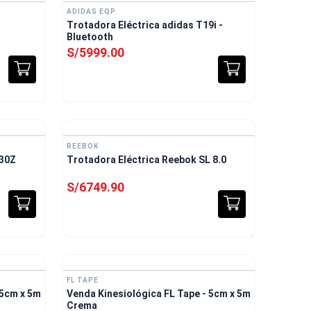
ADIDAS EQP
Trotadora Eléctrica adidas T19i -
Bluetooth
S/
5999
.
00
nvío Gratis
Envío Gratis
REEBOK
r30Z
Trotadora Eléctrica Reebok SL 8.0
S/
6749
.
90
FL TAPE
 5cm x 5m
Venda Kinesiológica FL Tape - 5cm x 5m
Crema