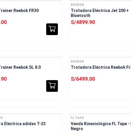
REEBOK
 Trainer Reebok FR30
Trotadora Eléctrica Jet 200 +
Bluetooth
.
00
S/
4899
.
90
Envío Gratis
E
REEBOK
Trainer Reebok SL 8.0
Trotadora Eléctrica Reebok F
.
90
S/
6499
.
00
Envío Gratis
QP
FL TAPE
a Eléctrica adidas T-23
Venda Kinesiológica FL Tape -
Negro