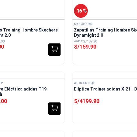
-
16 %
S
SKECHERS
as Training Hombre Skechers
Zapatillas Training Hombre S
t 2.0
Dynamight 2.0
.
90
S/
189
.
90
90
S/
159
.
90
Envío Gratis
E
QP
ADIDAS EQP
a Eléctrica adidas T19 -
Elíptica Trainer adidas X-21 - 
h
.
00
S/
4199
.
90
Envío Gratis
E