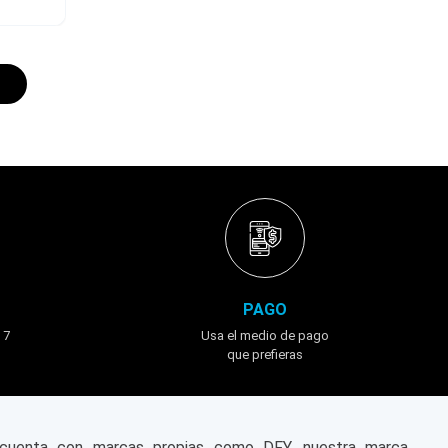
PAGO
 7
Usa el medio de pago
que prefieras
n cuenta con marcas propias como DFY, nuestra marca