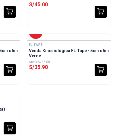
S/
45
.
00
-
20 %
FL TAPE
 5cm x 5m
Venda Kinesiológica FL Tape - 5cm x 5m
Verde
S/
45
.
00
S/
35
.
90
ar)